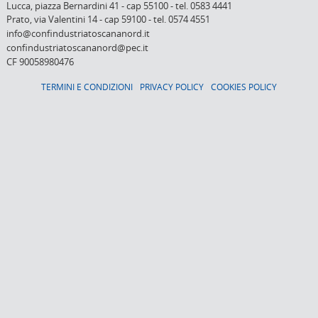
Lucca,
piazza Bernardini 41
-
cap 55100
-
tel. 0583 4441
Prato,
via Valentini 14
-
cap 59100
-
tel. 0574 4551
info@confindustriatoscananord.it
confindustriatoscananord@pec.it
CF 90058980476
TERMINI E CONDIZIONI
PRIVACY POLICY
COOKIES POLICY