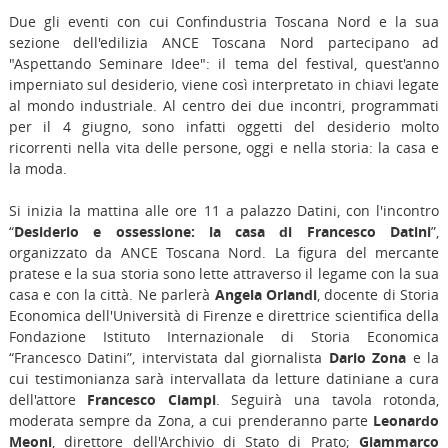
Due gli eventi con cui Confindustria Toscana Nord e la sua
sezione dell'edilizia ANCE Toscana Nord partecipano ad
"Aspettando Seminare Idee": il tema del festival, quest'anno
imperniato sul desiderio, viene così interpretato in chiavi legate
al mondo industriale. Al centro dei due incontri, programmati
per il 4 giugno, sono infatti oggetti del desiderio molto
ricorrenti nella vita delle persone, oggi e nella storia: la casa e
la moda.
Si inizia la mattina alle ore 11 a palazzo Datini, con l'incontro
“
Desiderio e ossessione: la casa di Francesco Datini
”,
organizzato da ANCE Toscana Nord. La figura del mercante
pratese e la sua storia sono lette attraverso il legame con la sua
casa e con la città. Ne parlerà
Angela Orlandi
, docente di Storia
Economica dell'Università di Firenze e direttrice scientifica della
Fondazione Istituto Internazionale di Storia Economica
“Francesco Datini”, intervistata dal giornalista
Dario Zona
e la
cui testimonianza sarà intervallata da letture datiniane a cura
dell'attore
Francesco Ciampi
. Seguirà una tavola rotonda,
moderata sempre da Zona, a cui prenderanno parte
Leonardo
Meoni
, direttore dell'Archivio di Stato di Prato;
Giammarco