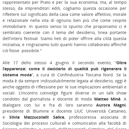
rappresentato per Prato e per la sua economia; ma, al tempo
stesso, da imprenditori edili, cogliamo questa occasione per
riflettere sul significato della casa come valore affettivo, morale
e relazionale nella vita di ognuno ben più che come cespite
immobiliare. In questo senso lo spunto che proponiamo ci è
sembrato coerente con il tema del desiderio, linea portante
dell'intero festival. Siamo lieti di poter offrire alla città questa
iniziativa, e ringraziamo tutti quanti hanno collaborato affinché
ciò fosse possibile."
Alle 17 dello stesso 4 giugno il secondo evento, “
Oltre
l’apparenza: come il desiderio di qualità può rigenerare il
sistema moda
”, a cura di Confindustria Toscana Nord. Se la
moda è da sempre indissolubilmente legata al desiderio, oggi è
anche oggetto di riflessione per le sue implicazioni ambientali e
sociali. L'incontro coinvolge figure diverse in un talk show
condotto dal giornalista e docente di moda
Matteo Minà
. A
dialogare con lui e fra di loro saranno
Aurora Magni
,
presidente di Blumine e docente LIUC Università Cattaneo,
e
Silvia Mazzucotelli Salice
, professoressa associata di
Sociologia dei processi culturali e comunicativi alla facoltà di