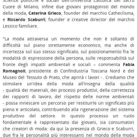
Scienze politiche e sociali dell'Università Cattolica del Sacro
Cuore di Milano; infine due giovani protagonisti del mondo
della moda,
Caterina Grieco
, founder del marchio Catheclisma,
e
Riccardo Scaburri
, founder e creative director del marchio
Lessico familiare.
"La moda attraversa un momento che non è soltanto di
difficoltà sul piano strettamente economico, ma anche di
incertezza sul suo stesso significato, sul posizionamento fra le
modalità di espressione della persona, sulle responsabilità sul
fronte degli impatti ambientali e sociali – commenta
Fabia
Romagnoli
, presidente di Confindustria Toscana Nord e del
Museo del Tessuto di Prato, che aprirà i lavori -. Crediamo che
stimolare un'idea della moda all'insegna della qualità
- qualità dei materiali, dei processi produttivi, della correttezza
dei rapporti di lavoro, del rispetto delle norme ambientali
- possa innescare un percorso per restituirle un significato più
pieno e articolato, contribuendo alla rigenerazione del sistema
produttivo del settore. In questo processo un ruolo
fondamentale è rappresentato dai giovani, sia consumatori
che creatori di moda: da qui la presenza di Grieco e Scaburri,
due fra le personalità più interessanti nel mondo della moda