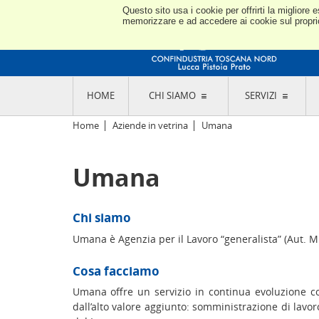
Questo sito usa i cookie per offrirti la miglior
memorizzare e ad accedere ai cookie sul proprio 
HOME
CHI SIAMO
SERVIZI
L'ASSOCIAZIONE
GO
Home
Aziende in vetrina
Umana
STORIA E MISSION
CON
STATUTO E REGOLAMENTI
CON
Umana
CODICE ETICO E DEI VALORI ASSOCIATIVI
SEZ
TRASPARENZA CONTRIBUTI PUBBLICI
CO
RAPPRESENTANZA
DE
L'INDUSTRIA E IL TERRITORIO DI LUCCA,
Chi siamo
PISTOIA E PRATO
OR
SEDI E CONTATTI
Umana è Agenzia per il Lavoro “generalista” (Aut. Min. 
COM
ABOUT US
IND
Cosa facciamo
GIO
Umana offre un servizio in continua evoluzione co
dall’alto valore aggiunto: somministrazione di lavo