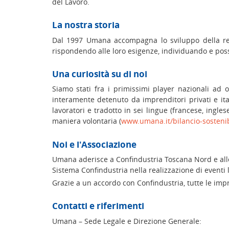
del Lavoro.
La nostra storia
Dal 1997 Umana accompagna lo sviluppo della real
rispondendo alle loro esigenze, individuando e poss
Una curiosità su di noi
Siamo stati fra i primissimi player nazionali ad 
interamente detenuto da imprenditori privati e ital
lavoratori e tradotto in sei lingue (francese, ingl
maniera volontaria (
www.umana.it/bilancio-sostenib
Noi e l'Associazione
Umana aderisce a Confindustria Toscana Nord e alle A
Sistema Confindustria nella realizzazione di eventi l
Grazie a un accordo con Confindustria, tutte le impre
Contatti e riferimenti
Umana – Sede Legale e Direzione Generale: