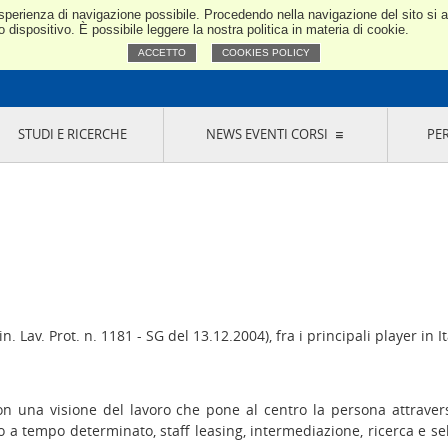
e esperienza di navigazione possibile. Procedendo nella navigazione del sito si
Confindustria Toscana Nord
dispositivo. È possibile leggere la nostra politica in materia di cookie.
ACCETTO
COOKIES POLICY
STUDI E RICERCHE
NEWS EVENTI CORSI
PE
VERNANCE
RISERVATI AI SOCI
NEWS
EVENTI
LA NOSTRA RETE
ONLINE
CORSI
LE SOCIETÀ
SIGLIO DI PRESIDENZA
SISTEMA CONFINDUSTRIA
SIGLIO GENERALE
PARTECIPAZIONI
IONI MERCEOLOGICHE
RAPPRESENTANZE IN ENTI ESTERNI
MMISSIONE DI
SOCIETÀ, CONSORZI, RETI DI IMPRESA E
SIGNAZIONE
GRUPPI DI ACQUISTO
GANI DI CONTROLLO
Lav. Prot. n. 1181 - SG del 13.12.2004), fra i principali player in Ita
ITATO PICCOLA
USTRIA
VANI IMPRENDITORI
n una visione del lavoro che pone al centro la persona attraver
ro a tempo determinato, staff leasing, intermediazione, ricerca e se