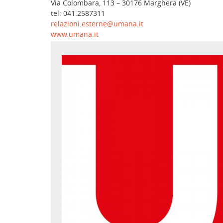
Via Colombara, 113 – 30176 Marghera (VE)
tel: 041.2587311
relazioni.esterne@umana.it
www.umana.it