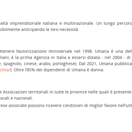
tà imprenditoriale italiana e multinazionale. Un lungo percorso 
ibilmente anticipando le loro necessità.
ottenere l’autorizzazione ministeriale nel 1998. Umana è una dell
iani, è la prima Agenzia in Italia a essersi dotata - nel 2004 - di
ese, spagnolo, cinese, arabo, portoghese). Dal 2021, Umana pubblica
ilita/
). Oltre l’85% dei dipendenti di Umana è donna.
ssociazioni territoriali in tutte le province nelle quali è presente
ocali e nazionali.
se associate possono ricevere condizioni di miglior favore nell’utiliz