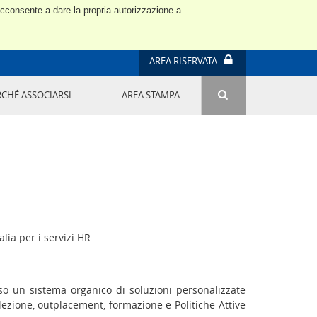
 acconsente a dare la propria autorizzazione a
AREA RISERVATA
RCHÉ ASSOCIARSI
AREA STAMPA
ATTIVITÀ E PROGETTI SPECIALI
E' DI MODA IL MIO FUTURO 9A EDIZIONE
SOSTENIBILITÀ - USA LA TESTA! QUARTA
EDIZIONE
PROGETTO LU.ME.
IL MANAGER DELLA SOSTENIBILITÀ NEL
DISTRETTO TESSILE PRATESE
GRUPPO IMPRENDITORIA FEMMINILE
lia per i servizi HR.
SOSTENIBILITÀ
so un sistema organico di soluzioni personalizzate
lezione, outplacement, formazione e Politiche Attive