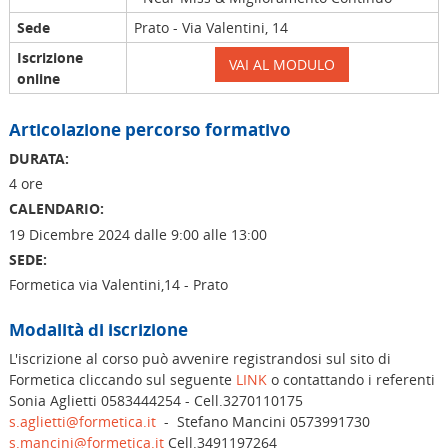
Sede
Prato - Via Valentini, 14
Iscrizione
VAI AL MODULO
online
Articolazione percorso formativo
DURATA:
4 ore
CALENDARIO:
19 Dicembre 2024 dalle 9:00 alle 13:00
SEDE:
Formetica via Valentini,14 - Prato
Modalità di iscrizione
L'iscrizione al corso può avvenire registrandosi sul sito di
Formetica cliccando sul seguente
LINK
o contattando i referenti
Sonia Aglietti 0583444254 - Cell.3270110175
s.aglietti@formetica.it
- Stefano Mancini 0573991730
s.mancini@formetica.it
Cell.3491197264