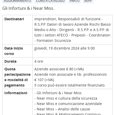
AGGIORNAMENTO
CORSI A CATALOGO
PRATO
RSPP
Gli Infortuni & i Near Miss.
Destinatari
Imprenditori, Responsabili di funzione -
R.S.P.P. Datori di lavoro Aziende Rischi Basso
Medio o Alto - Dirigenti - R.S.P.P. e A.S.P.P. di
tutti i settori ATECO - Preposti - Coordinatori
- Formatori Sicurezza
Data inizio
giovedì, 19 dicembre 2024 alle 9.00
corso
Durata
4 ore
Quota
Aziende associate € 80 (+IVA)
partecipazione
Aziende non associate e lib. professionisti
e modalità di
€ 107 (+IVA)
pagamento
Il corso può essere totalmente finanziato.
Informazioni
- Gli Infortuni & i Near Miss
- Near miss e cultura della sicurezza
- Near Miss e comunicazione aziendale
- Near Miss – Analisi delle cause
- Near Miss & Miglioramento Continuo