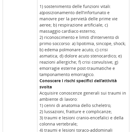
1) sostenimento delle funzioni vitali:
a)posizionamento dell’infortunato e
manovre per la pervietà delle prime vie
aeree; b) respirazione artificiale; c)
massaggio cardiaco esterno;
2) riconoscimento e limiti d’intervento di
primo soccorso: a) lipotimia, sincope, shock;
b) edema polmonare acuto; c) crisi
asmatica; d) dolore acuto stenocardico; e)
reazioni allergiche; f) crisi convulsive; g)
emorragie esterne post-traumatiche e
tamponamento emorragico.
Conoscere i rischi specifici dell’attività
svolta
Acquisire conoscenze generali sui traumi in
ambiente di lavoro:
1) cenni di anatomia dello scheletro;
2) lussazioni, fratture e complicanze;
3) traumi e lesioni cranio-encefalici e della
colonna vertebrale;
4) traumi e lesioni toraco-addominali