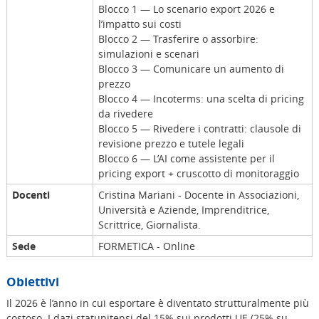
Blocco 1 — Lo scenario export 2026 e
l’impatto sui costi
Blocco 2 — Trasferire o assorbire:
simulazioni e scenari
Blocco 3 — Comunicare un aumento di
prezzo
Blocco 4 — Incoterms: una scelta di pricing
da rivedere
Blocco 5 — Rivedere i contratti: clausole di
revisione prezzo e tutele legali
Blocco 6 — L’AI come assistente per il
pricing export + cruscotto di monitoraggio
Docenti
Cristina Mariani - Docente in Associazioni,
Università e Aziende, Imprenditrice,
Scrittrice, Giornalista.
Sede
FORMETICA - Online
Obiettivi
Il 2026 è l’anno in cui esportare è diventato strutturalmente più
costoso. I dazi statunitensi del 15% sui prodotti UE (25% su