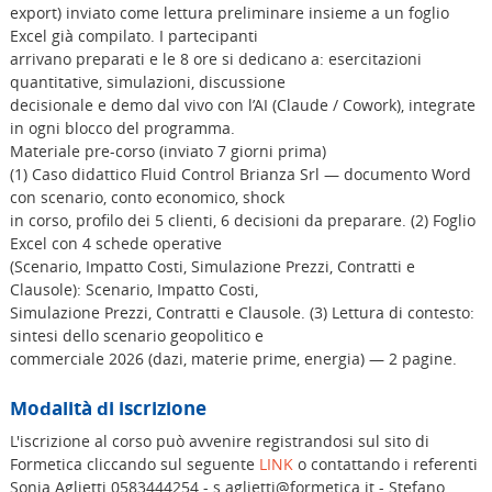
export) inviato come lettura preliminare insieme a un foglio
Excel già compilato. I partecipanti
arrivano preparati e le 8 ore si dedicano a: esercitazioni
quantitative, simulazioni, discussione
decisionale e demo dal vivo con l’AI (Claude / Cowork), integrate
in ogni blocco del programma.
Materiale pre-corso (inviato 7 giorni prima)
(1) Caso didattico Fluid Control Brianza Srl — documento Word
con scenario, conto economico, shock
in corso, profilo dei 5 clienti, 6 decisioni da preparare. (2) Foglio
Excel con 4 schede operative
(Scenario, Impatto Costi, Simulazione Prezzi, Contratti e
Clausole): Scenario, Impatto Costi,
Simulazione Prezzi, Contratti e Clausole. (3) Lettura di contesto:
sintesi dello scenario geopolitico e
commerciale 2026 (dazi, materie prime, energia) — 2 pagine.
Modalità di iscrizione
L'iscrizione al corso può avvenire registrandosi sul sito di
Formetica cliccando sul seguente
LINK
o contattando i referenti
Sonia Aglietti 0583444254 - s.aglietti@formetica.it - Stefano