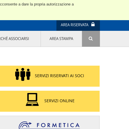
 acconsente a dare la propria autorizzazione a
AREA RISERVATA
RCHÉ ASSOCIARSI
AREA STAMPA
ATTIVITÀ E PROGETTI SPECIALI
E' DI MODA IL MIO FUTURO 9A EDIZIONE
SOSTENIBILITÀ - USA LA TESTA! QUARTA
EDIZIONE
PROGETTO LU.ME.
SERVIZI RISERVATI AI SOCI
IL MANAGER DELLA SOSTENIBILITÀ NEL
DISTRETTO TESSILE PRATESE
GRUPPO IMPRENDITORIA FEMMINILE
SOSTENIBILITÀ
SERVIZI ONLINE