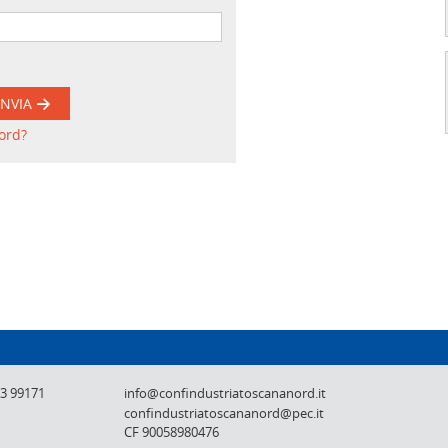
INVIA
ord?
Confindustria Toscana Nord - Lucca, Pistoi
73 99171
info@confindustriatoscananord.it
confindustriatoscananord@pec.it
CF 90058980476