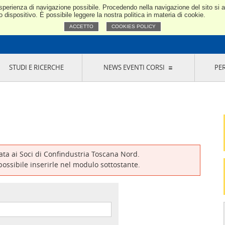
e esperienza di navigazione possibile. Procedendo nella navigazione del sito si
Confindustria Toscana Nord
dispositivo. È possibile leggere la nostra politica in materia di cookie.
ACCETTO
COOKIES POLICY
STUDI E RICERCHE
NEWS EVENTI CORSI
PE
VERNANCE
RISERVATI AI SOCI
NEWS
EVENTI
LA NOSTRA RETE
ONLINE
CORSI
LE SOCIETÀ
SIGLIO DI PRESIDENZA
SISTEMA CONFINDUSTRIA
SIGLIO GENERALE
PARTECIPAZIONI
IONI MERCEOLOGICHE
RAPPRESENTANZE IN ENTI ESTERNI
MMISSIONE DI
SOCIETÀ, CONSORZI, RETI DI IMPRESA E
SIGNAZIONE
GRUPPI DI ACQUISTO
vata ai Soci di Confindustria Toscana Nord.
GANI DI CONTROLLO
 possibile inserirle nel modulo sottostante.
ITATO PICCOLA
USTRIA
VANI IMPRENDITORI