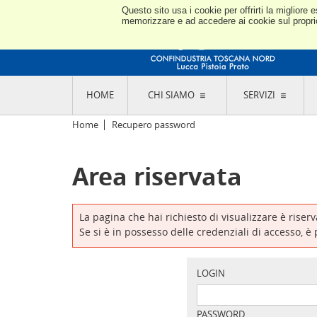
Questo sito usa i cookie per offrirti la miglior
memorizzare e ad accedere ai cookie sul proprio 
HOME
CHI SIAMO
SERVIZI
L'ASSOCIAZIONE
GO
Home
Recupero password
STORIA E MISSION
CON
STATUTO E REGOLAMENTI
CON
Area riservata
CODICE ETICO E DEI VALORI ASSOCIATIVI
SEZ
TRASPARENZA CONTRIBUTI PUBBLICI
CO
RAPPRESENTANZA
DE
L'INDUSTRIA E IL TERRITORIO DI LUCCA,
La pagina che hai richiesto di visualizzare è riser
PISTOIA E PRATO
OR
Se si è in possesso delle credenziali di accesso, è
SEDI E CONTATTI
COM
ABOUT US
IND
GIO
LOGIN
PASSWORD