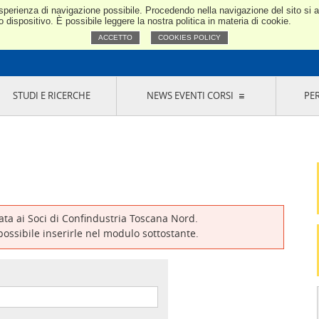
e esperienza di navigazione possibile. Procedendo nella navigazione del sito si
Confindustria Toscana Nord
dispositivo. È possibile leggere la nostra politica in materia di cookie.
ACCETTO
COOKIES POLICY
STUDI E RICERCHE
NEWS EVENTI CORSI
PE
VERNANCE
RISERVATI AI SOCI
NEWS
EVENTI
LA NOSTRA RETE
ONLINE
CORSI
LE SOCIETÀ
SIGLIO DI PRESIDENZA
SISTEMA CONFINDUSTRIA
SIGLIO GENERALE
PARTECIPAZIONI
IONI MERCEOLOGICHE
RAPPRESENTANZE IN ENTI ESTERNI
MMISSIONE DI
SOCIETÀ, CONSORZI, RETI DI IMPRESA E
SIGNAZIONE
GRUPPI DI ACQUISTO
vata ai Soci di Confindustria Toscana Nord.
GANI DI CONTROLLO
 possibile inserirle nel modulo sottostante.
ITATO PICCOLA
USTRIA
VANI IMPRENDITORI