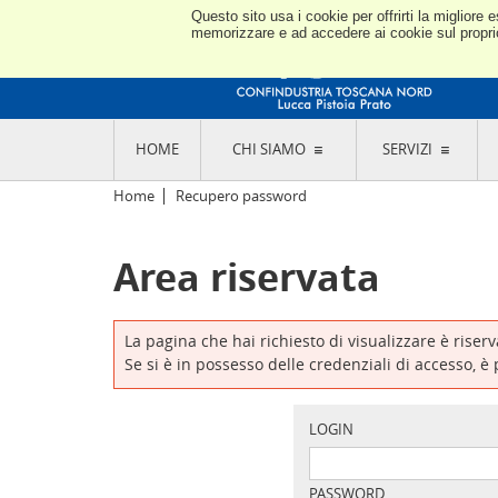
Questo sito usa i cookie per offrirti la miglior
memorizzare e ad accedere ai cookie sul proprio 
HOME
CHI SIAMO
SERVIZI
L'ASSOCIAZIONE
GO
Home
Recupero password
STORIA E MISSION
CON
STATUTO E REGOLAMENTI
CON
Area riservata
CODICE ETICO E DEI VALORI ASSOCIATIVI
SEZ
TRASPARENZA CONTRIBUTI PUBBLICI
CO
RAPPRESENTANZA
DE
L'INDUSTRIA E IL TERRITORIO DI LUCCA,
La pagina che hai richiesto di visualizzare è riser
PISTOIA E PRATO
OR
Se si è in possesso delle credenziali di accesso, è
SEDI E CONTATTI
COM
ABOUT US
IND
GIO
LOGIN
PASSWORD