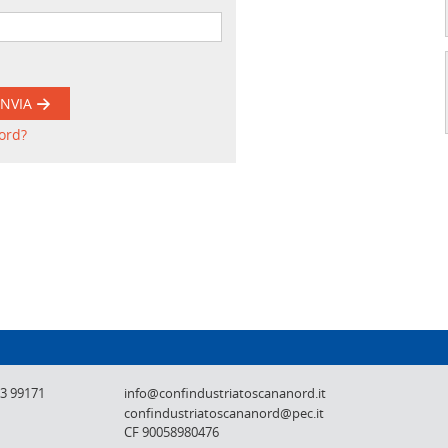
INVIA
ord?
Confindustria Toscana Nord - Lucca, Pistoi
73 99171
info@confindustriatoscananord.it
confindustriatoscananord@pec.it
CF 90058980476