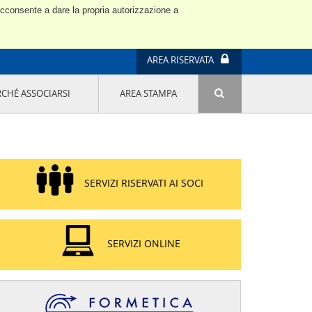
 acconsente a dare la propria autorizzazione a
AREA RISERVATA
RCHÉ ASSOCIARSI
AREA STAMPA
ATTIVITÀ E PROGETTI SPECIALI
E' DI MODA IL MIO FUTURO 9A EDIZIONE
SOSTENIBILITÀ - USA LA TESTA! QUARTA
EDIZIONE
PROGETTO LU.ME.
SERVIZI RISERVATI AI SOCI
IL MANAGER DELLA SOSTENIBILITÀ NEL
DISTRETTO TESSILE PRATESE
GRUPPO IMPRENDITORIA FEMMINILE
SOSTENIBILITÀ
SERVIZI ONLINE