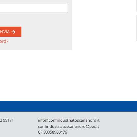
INVIA
ord?
Confindustria Toscana Nord - Lucca, Pistoi
73 99171
info@confindustriatoscananord.it
confindustriatoscananord@pec.it
CF 90058980476