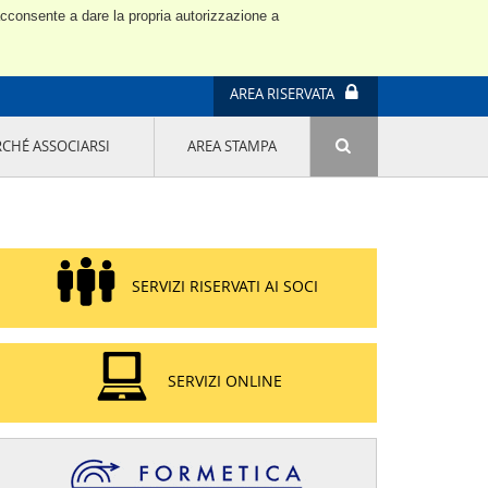
 acconsente a dare la propria autorizzazione a
AREA RISERVATA
RCHÉ ASSOCIARSI
AREA STAMPA
ATTIVITÀ E PROGETTI SPECIALI
E' DI MODA IL MIO FUTURO 9A EDIZIONE
SOSTENIBILITÀ - USA LA TESTA! QUARTA
EDIZIONE
PROGETTO LU.ME.
SERVIZI RISERVATI AI SOCI
IL MANAGER DELLA SOSTENIBILITÀ NEL
DISTRETTO TESSILE PRATESE
GRUPPO IMPRENDITORIA FEMMINILE
SOSTENIBILITÀ
SERVIZI ONLINE