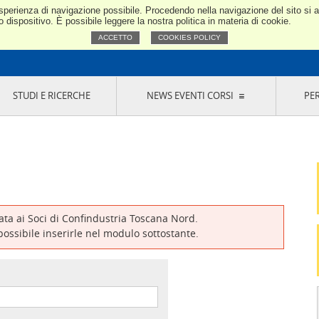
e esperienza di navigazione possibile. Procedendo nella navigazione del sito si
Confindustria Toscana Nord
dispositivo. È possibile leggere la nostra politica in materia di cookie.
ACCETTO
COOKIES POLICY
STUDI E RICERCHE
NEWS EVENTI CORSI
PE
VERNANCE
RISERVATI AI SOCI
NEWS
EVENTI
LA NOSTRA RETE
ONLINE
CORSI
LE SOCIETÀ
SIGLIO DI PRESIDENZA
SISTEMA CONFINDUSTRIA
SIGLIO GENERALE
PARTECIPAZIONI
IONI MERCEOLOGICHE
RAPPRESENTANZE IN ENTI ESTERNI
MMISSIONE DI
SOCIETÀ, CONSORZI, RETI DI IMPRESA E
SIGNAZIONE
GRUPPI DI ACQUISTO
vata ai Soci di Confindustria Toscana Nord.
GANI DI CONTROLLO
 possibile inserirle nel modulo sottostante.
ITATO PICCOLA
USTRIA
VANI IMPRENDITORI