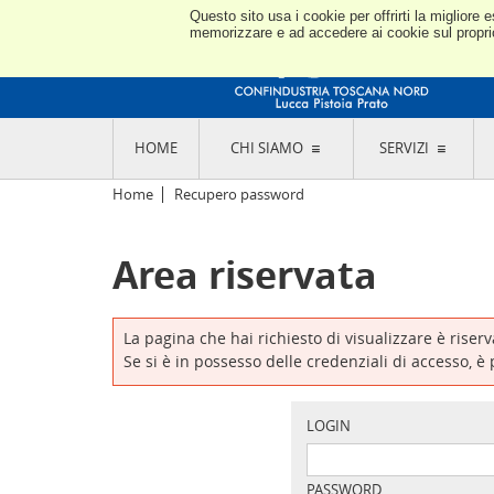
Questo sito usa i cookie per offrirti la miglior
memorizzare e ad accedere ai cookie sul proprio 
HOME
CHI SIAMO
SERVIZI
L'ASSOCIAZIONE
GO
Home
Recupero password
STORIA E MISSION
CON
STATUTO E REGOLAMENTI
CON
Area riservata
CODICE ETICO E DEI VALORI ASSOCIATIVI
SEZ
TRASPARENZA CONTRIBUTI PUBBLICI
CO
RAPPRESENTANZA
DE
L'INDUSTRIA E IL TERRITORIO DI LUCCA,
La pagina che hai richiesto di visualizzare è riser
PISTOIA E PRATO
OR
Se si è in possesso delle credenziali di accesso, è
SEDI E CONTATTI
COM
ABOUT US
IND
GIO
LOGIN
PASSWORD