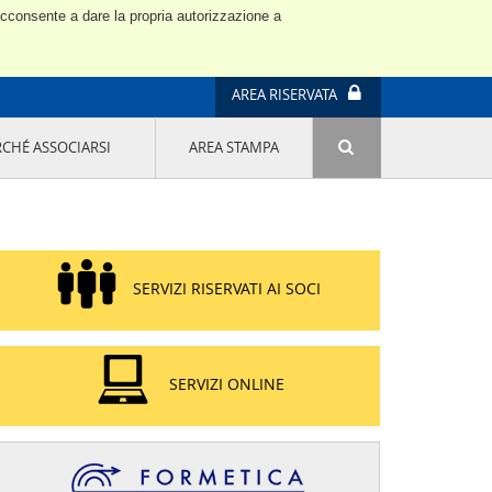
 acconsente a dare la propria autorizzazione a
AREA RISERVATA
RCHÉ ASSOCIARSI
AREA STAMPA
ATTIVITÀ E PROGETTI SPECIALI
E' DI MODA IL MIO FUTURO 9A EDIZIONE
SOSTENIBILITÀ - USA LA TESTA! QUARTA
EDIZIONE
PROGETTO LU.ME.
SERVIZI RISERVATI AI SOCI
IL MANAGER DELLA SOSTENIBILITÀ NEL
DISTRETTO TESSILE PRATESE
GRUPPO IMPRENDITORIA FEMMINILE
SOSTENIBILITÀ
SERVIZI ONLINE