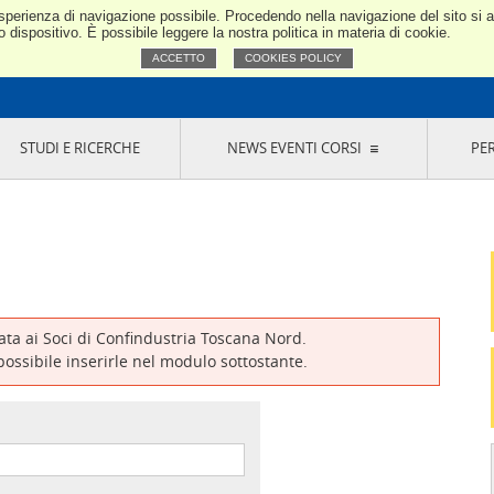
e esperienza di navigazione possibile. Procedendo nella navigazione del sito si
Confindustria Toscana Nord
dispositivo. È possibile leggere la nostra politica in materia di cookie.
ACCETTO
COOKIES POLICY
STUDI E RICERCHE
NEWS EVENTI CORSI
PE
VERNANCE
RISERVATI AI SOCI
NEWS
EVENTI
LA NOSTRA RETE
ONLINE
CORSI
LE SOCIETÀ
SIGLIO DI PRESIDENZA
SISTEMA CONFINDUSTRIA
SIGLIO GENERALE
PARTECIPAZIONI
IONI MERCEOLOGICHE
RAPPRESENTANZE IN ENTI ESTERNI
MMISSIONE DI
SOCIETÀ, CONSORZI, RETI DI IMPRESA E
SIGNAZIONE
GRUPPI DI ACQUISTO
vata ai Soci di Confindustria Toscana Nord.
GANI DI CONTROLLO
 possibile inserirle nel modulo sottostante.
ITATO PICCOLA
USTRIA
VANI IMPRENDITORI