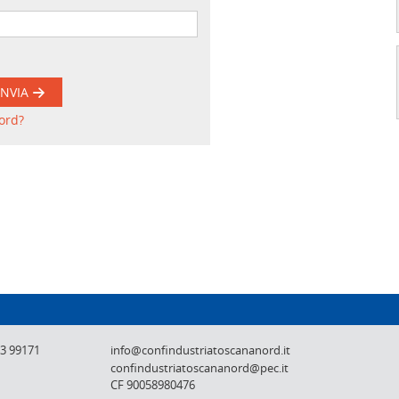
INVIA
ord?
Confindustria Toscana Nord - Lucca, Pistoi
73 99171
info@confindustriatoscananord.it
confindustriatoscananord@pec.it
CF 90058980476