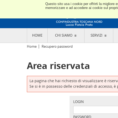
Questo sito usa i cookie per offrirti la miglior
memorizzare e ad accedere ai cookie sul proprio 
HOME
CHI SIAMO
SERVIZI
L'ASSOCIAZIONE
GO
Home
Recupero password
STORIA E MISSION
CON
STATUTO E REGOLAMENTI
CON
Area riservata
CODICE ETICO E DEI VALORI ASSOCIATIVI
SEZ
TRASPARENZA CONTRIBUTI PUBBLICI
CO
RAPPRESENTANZA
DE
L'INDUSTRIA E IL TERRITORIO DI LUCCA,
La pagina che hai richiesto di visualizzare è riser
PISTOIA E PRATO
OR
Se si è in possesso delle credenziali di accesso, è
SEDI E CONTATTI
COM
ABOUT US
IND
GIO
LOGIN
PASSWORD