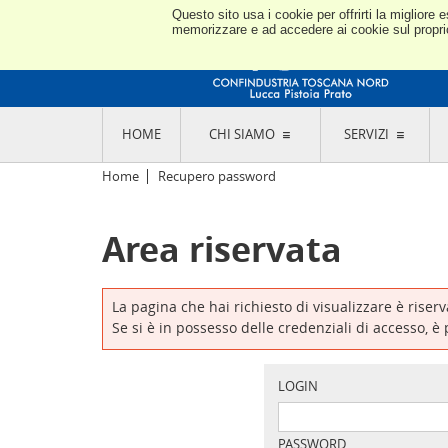
Questo sito usa i cookie per offrirti la miglior
memorizzare e ad accedere ai cookie sul proprio 
HOME
CHI SIAMO
SERVIZI
L'ASSOCIAZIONE
GO
Home
Recupero password
STORIA E MISSION
CON
STATUTO E REGOLAMENTI
CON
Area riservata
CODICE ETICO E DEI VALORI ASSOCIATIVI
SEZ
TRASPARENZA CONTRIBUTI PUBBLICI
CO
RAPPRESENTANZA
DE
L'INDUSTRIA E IL TERRITORIO DI LUCCA,
La pagina che hai richiesto di visualizzare è riser
PISTOIA E PRATO
OR
Se si è in possesso delle credenziali di accesso, è
SEDI E CONTATTI
COM
ABOUT US
IND
GIO
LOGIN
PASSWORD