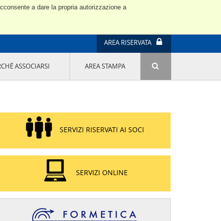
 acconsente a dare la propria autorizzazione a
AREA RISERVATA
RCHÉ ASSOCIARSI
AREA STAMPA
ATTIVITÀ E PROGETTI SPECIALI
E' DI MODA IL MIO FUTURO 9A EDIZIONE
SOSTENIBILITÀ - USA LA TESTA! QUARTA
EDIZIONE
PROGETTO LU.ME.
SERVIZI RISERVATI AI SOCI
IL MANAGER DELLA SOSTENIBILITÀ NEL
DISTRETTO TESSILE PRATESE
GRUPPO IMPRENDITORIA FEMMINILE
SOSTENIBILITÀ
SERVIZI ONLINE