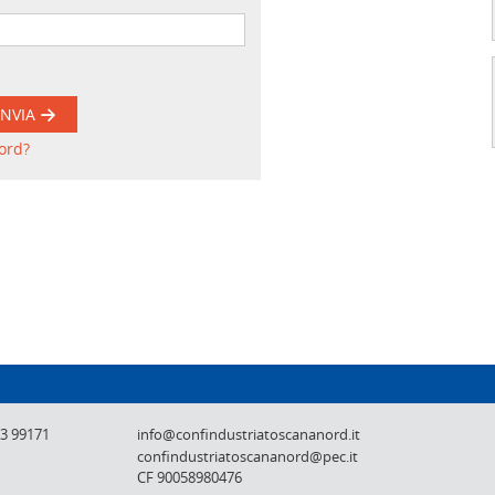
INVIA
ord?
Confindustria Toscana Nord - Lucca, Pistoi
73 99171
info@confindustriatoscananord.it
confindustriatoscananord@pec.it
CF 90058980476