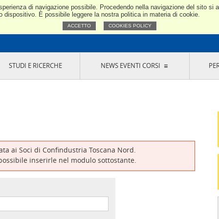
e esperienza di navigazione possibile. Procedendo nella navigazione del sito si
Confindustria Toscana Nord
dispositivo. È possibile leggere la nostra politica in materia di cookie.
ACCETTO
COOKIES POLICY
STUDI E RICERCHE
NEWS EVENTI CORSI
PE
VERNANCE
RISERVATI AI SOCI
NEWS
EVENTI
LA NOSTRA RETE
ONLINE
CORSI
LE SOCIETÀ
SIGLIO DI PRESIDENZA
SISTEMA CONFINDUSTRIA
SIGLIO GENERALE
PARTECIPAZIONI
IONI MERCEOLOGICHE
RAPPRESENTANZE IN ENTI ESTERNI
MMISSIONE DI
SOCIETÀ, CONSORZI, RETI DI IMPRESA E
SIGNAZIONE
GRUPPI DI ACQUISTO
vata ai Soci di Confindustria Toscana Nord.
GANI DI CONTROLLO
 possibile inserirle nel modulo sottostante.
ITATO PICCOLA
USTRIA
VANI IMPRENDITORI