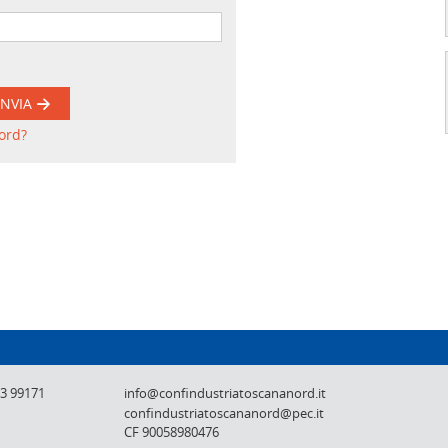
INVIA
ord?
Confindustria Toscana Nord - Lucca, Pistoi
73 99171
info@confindustriatoscananord.it
confindustriatoscananord@pec.it
CF 90058980476