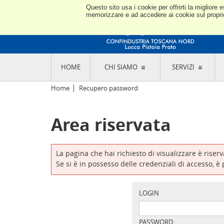
Questo sito usa i cookie per offrirti la miglior
memorizzare e ad accedere ai cookie sul proprio 
HOME
CHI SIAMO
SERVIZI
L'ASSOCIAZIONE
GO
Home
Recupero password
STORIA E MISSION
CON
STATUTO E REGOLAMENTI
CON
Area riservata
CODICE ETICO E DEI VALORI ASSOCIATIVI
SEZ
TRASPARENZA CONTRIBUTI PUBBLICI
CO
RAPPRESENTANZA
DE
L'INDUSTRIA E IL TERRITORIO DI LUCCA,
La pagina che hai richiesto di visualizzare è riser
PISTOIA E PRATO
OR
Se si è in possesso delle credenziali di accesso, è
SEDI E CONTATTI
COM
ABOUT US
IND
GIO
LOGIN
PASSWORD