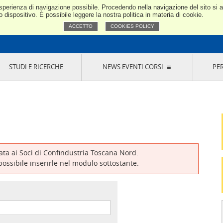
e esperienza di navigazione possibile. Procedendo nella navigazione del sito si
Confindustria Toscana Nord
dispositivo. È possibile leggere la nostra politica in materia di cookie.
ACCETTO
COOKIES POLICY
STUDI E RICERCHE
NEWS EVENTI CORSI
PE
VERNANCE
RISERVATI AI SOCI
NEWS
EVENTI
LA NOSTRA RETE
ONLINE
CORSI
LE SOCIETÀ
SIGLIO DI PRESIDENZA
SISTEMA CONFINDUSTRIA
SIGLIO GENERALE
PARTECIPAZIONI
IONI MERCEOLOGICHE
RAPPRESENTANZE IN ENTI ESTERNI
MMISSIONE DI
SOCIETÀ, CONSORZI, RETI DI IMPRESA E
SIGNAZIONE
GRUPPI DI ACQUISTO
vata ai Soci di Confindustria Toscana Nord.
GANI DI CONTROLLO
 possibile inserirle nel modulo sottostante.
ITATO PICCOLA
USTRIA
VANI IMPRENDITORI