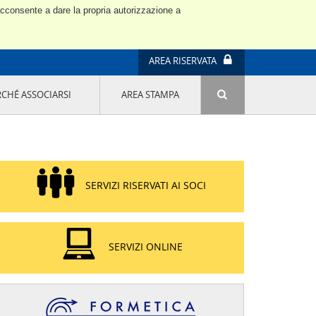
 acconsente a dare la propria autorizzazione a
AREA RISERVATA
RCHÉ ASSOCIARSI
AREA STAMPA
ATTIVITÀ E PROGETTI SPECIALI
E' DI MODA IL MIO FUTURO 9A EDIZIONE
SOSTENIBILITÀ - USA LA TESTA! QUARTA
EDIZIONE
PROGETTO LU.ME.
SERVIZI RISERVATI AI SOCI
IL MANAGER DELLA SOSTENIBILITÀ NEL
DISTRETTO TESSILE PRATESE
GRUPPO IMPRENDITORIA FEMMINILE
SOSTENIBILITÀ
SERVIZI ONLINE