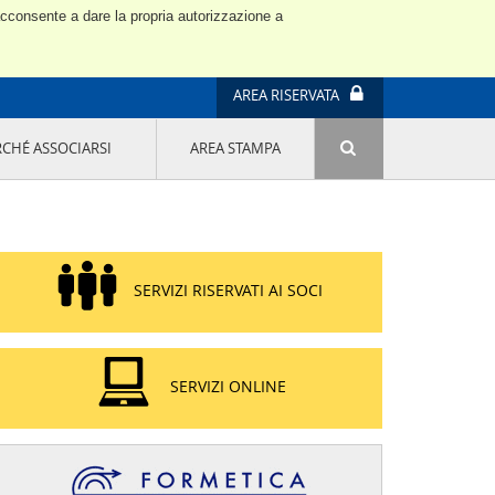
 acconsente a dare la propria autorizzazione a
AREA RISERVATA
RCHÉ ASSOCIARSI
AREA STAMPA
ATTIVITÀ E PROGETTI SPECIALI
E' DI MODA IL MIO FUTURO 9A EDIZIONE
SOSTENIBILITÀ - USA LA TESTA! QUARTA
EDIZIONE
PROGETTO LU.ME.
SERVIZI RISERVATI AI SOCI
IL MANAGER DELLA SOSTENIBILITÀ NEL
DISTRETTO TESSILE PRATESE
GRUPPO IMPRENDITORIA FEMMINILE
SOSTENIBILITÀ
SERVIZI ONLINE