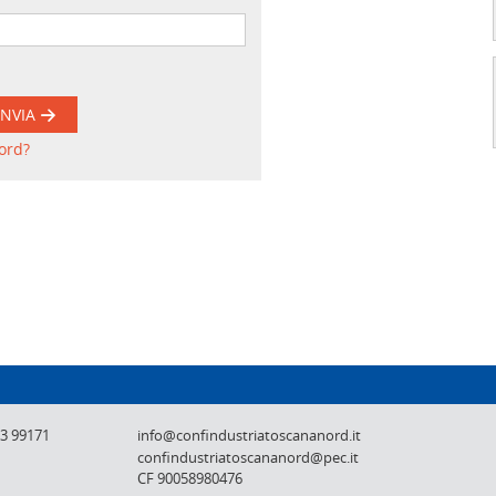
INVIA
ord?
Confindustria Toscana Nord - Lucca, Pistoi
73 99171
info@confindustriatoscananord.it
confindustriatoscananord@pec.it
CF 90058980476