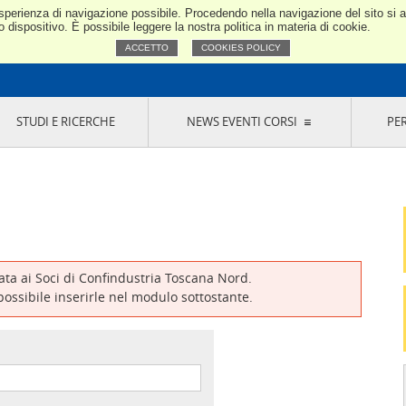
e esperienza di navigazione possibile. Procedendo nella navigazione del sito si
Confindustria Toscana Nord
dispositivo. È possibile leggere la nostra politica in materia di cookie.
ACCETTO
COOKIES POLICY
STUDI E RICERCHE
NEWS EVENTI CORSI
PE
VERNANCE
RISERVATI AI SOCI
NEWS
EVENTI
LA NOSTRA RETE
ONLINE
CORSI
LE SOCIETÀ
SIGLIO DI PRESIDENZA
SISTEMA CONFINDUSTRIA
SIGLIO GENERALE
PARTECIPAZIONI
IONI MERCEOLOGICHE
RAPPRESENTANZE IN ENTI ESTERNI
MMISSIONE DI
SOCIETÀ, CONSORZI, RETI DI IMPRESA E
SIGNAZIONE
GRUPPI DI ACQUISTO
vata ai Soci di Confindustria Toscana Nord.
GANI DI CONTROLLO
 possibile inserirle nel modulo sottostante.
ITATO PICCOLA
USTRIA
VANI IMPRENDITORI