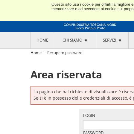
Questo sito usa i cookie per offrirti la miglior
memorizzare e ad accedere ai cookie sul proprio 
HOME
CHI SIAMO
SERVIZI
L'ASSOCIAZIONE
GO
Home
Recupero password
STORIA E MISSION
CON
STATUTO E REGOLAMENTI
CON
Area riservata
CODICE ETICO E DEI VALORI ASSOCIATIVI
SEZ
TRASPARENZA CONTRIBUTI PUBBLICI
CO
RAPPRESENTANZA
DE
L'INDUSTRIA E IL TERRITORIO DI LUCCA,
La pagina che hai richiesto di visualizzare è riser
PISTOIA E PRATO
OR
Se si è in possesso delle credenziali di accesso, è
SEDI E CONTATTI
COM
ABOUT US
IND
GIO
LOGIN
PASSWORD