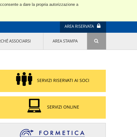
 acconsente a dare la propria autorizzazione a
AREA RISERVATA
RCHÉ ASSOCIARSI
AREA STAMPA
ATTIVITÀ E PROGETTI SPECIALI
E' DI MODA IL MIO FUTURO 9A EDIZIONE
SOSTENIBILITÀ - USA LA TESTA! QUARTA
EDIZIONE
PROGETTO LU.ME.
SERVIZI RISERVATI AI SOCI
IL MANAGER DELLA SOSTENIBILITÀ NEL
DISTRETTO TESSILE PRATESE
GRUPPO IMPRENDITORIA FEMMINILE
SOSTENIBILITÀ
SERVIZI ONLINE