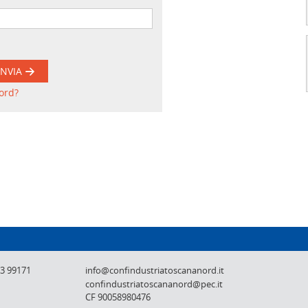
INVIA
ord?
Confindustria Toscana Nord - Lucca, Pistoi
73 99171
info@confindustriatoscananord.it
confindustriatoscananord@pec.it
CF 90058980476