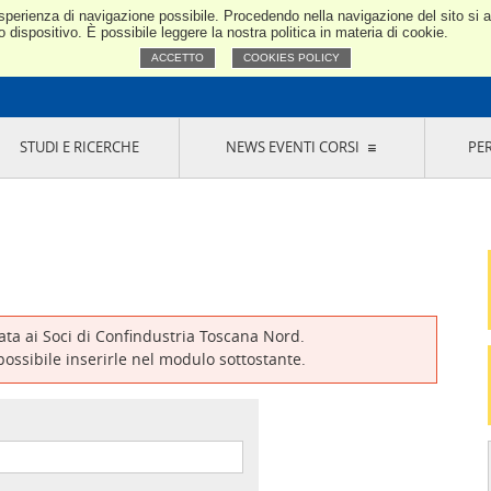
e esperienza di navigazione possibile. Procedendo nella navigazione del sito si
Confindustria Toscana Nord
dispositivo. È possibile leggere la nostra politica in materia di cookie.
ACCETTO
COOKIES POLICY
STUDI E RICERCHE
NEWS EVENTI CORSI
PE
VERNANCE
RISERVATI AI SOCI
NEWS
EVENTI
LA NOSTRA RETE
ONLINE
CORSI
LE SOCIETÀ
SIGLIO DI PRESIDENZA
SISTEMA CONFINDUSTRIA
SIGLIO GENERALE
PARTECIPAZIONI
IONI MERCEOLOGICHE
RAPPRESENTANZE IN ENTI ESTERNI
MMISSIONE DI
SOCIETÀ, CONSORZI, RETI DI IMPRESA E
SIGNAZIONE
GRUPPI DI ACQUISTO
vata ai Soci di Confindustria Toscana Nord.
GANI DI CONTROLLO
 possibile inserirle nel modulo sottostante.
ITATO PICCOLA
USTRIA
VANI IMPRENDITORI