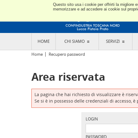
Questo sito usa i cookie per offrirti la miglior
memorizzare e ad accedere ai cookie sul proprio 
HOME
CHI SIAMO
SERVIZI
L'ASSOCIAZIONE
GO
Home
Recupero password
STORIA E MISSION
CON
STATUTO E REGOLAMENTI
CON
Area riservata
CODICE ETICO E DEI VALORI ASSOCIATIVI
SEZ
TRASPARENZA CONTRIBUTI PUBBLICI
CO
RAPPRESENTANZA
DE
L'INDUSTRIA E IL TERRITORIO DI LUCCA,
La pagina che hai richiesto di visualizzare è riser
PISTOIA E PRATO
OR
Se si è in possesso delle credenziali di accesso, è
SEDI E CONTATTI
COM
ABOUT US
IND
GIO
LOGIN
PASSWORD