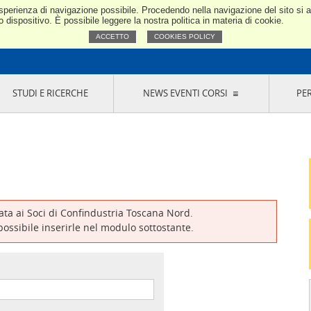
e esperienza di navigazione possibile. Procedendo nella navigazione del sito si
Confindustria Toscana Nord
dispositivo. È possibile leggere la nostra politica in materia di cookie.
ACCETTO
COOKIES POLICY
STUDI E RICERCHE
NEWS EVENTI CORSI
PE
VERNANCE
RISERVATI AI SOCI
NEWS
EVENTI
LA NOSTRA RETE
ONLINE
CORSI
LE SOCIETÀ
SIGLIO DI PRESIDENZA
SISTEMA CONFINDUSTRIA
SIGLIO GENERALE
PARTECIPAZIONI
IONI MERCEOLOGICHE
RAPPRESENTANZE IN ENTI ESTERNI
MMISSIONE DI
SOCIETÀ, CONSORZI, RETI DI IMPRESA E
SIGNAZIONE
GRUPPI DI ACQUISTO
vata ai Soci di Confindustria Toscana Nord.
GANI DI CONTROLLO
 possibile inserirle nel modulo sottostante.
ITATO PICCOLA
USTRIA
VANI IMPRENDITORI