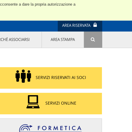
 acconsente a dare la propria autorizzazione a
AREA RISERVATA
RCHÉ ASSOCIARSI
AREA STAMPA
ATTIVITÀ E PROGETTI SPECIALI
E' DI MODA IL MIO FUTURO 9A EDIZIONE
SOSTENIBILITÀ - USA LA TESTA! QUARTA
EDIZIONE
PROGETTO LU.ME.
SERVIZI RISERVATI AI SOCI
IL MANAGER DELLA SOSTENIBILITÀ NEL
DISTRETTO TESSILE PRATESE
GRUPPO IMPRENDITORIA FEMMINILE
SOSTENIBILITÀ
SERVIZI ONLINE