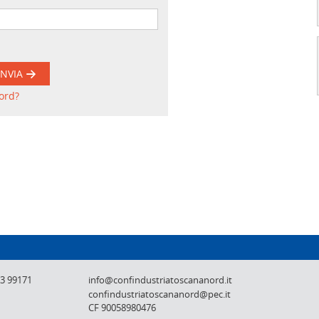
INVIA
ord?
Confindustria Toscana Nord - Lucca, Pistoi
73 99171
info@confindustriatoscananord.it
confindustriatoscananord@pec.it
CF 90058980476