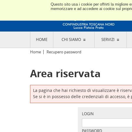
Questo sito usa i cookie per offrirti la miglior
memorizzare e ad accedere ai cookie sul proprio 
HOME
CHI SIAMO
SERVIZI
L'ASSOCIAZIONE
GO
Home
Recupero password
STORIA E MISSION
CON
STATUTO E REGOLAMENTI
CON
Area riservata
CODICE ETICO E DEI VALORI ASSOCIATIVI
SEZ
TRASPARENZA CONTRIBUTI PUBBLICI
CO
RAPPRESENTANZA
DE
L'INDUSTRIA E IL TERRITORIO DI LUCCA,
La pagina che hai richiesto di visualizzare è riser
PISTOIA E PRATO
OR
Se si è in possesso delle credenziali di accesso, è
SEDI E CONTATTI
COM
ABOUT US
IND
GIO
LOGIN
PASSWORD