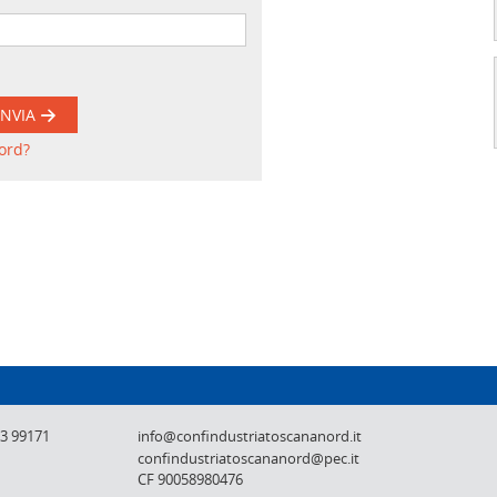
INVIA
ord?
Confindustria Toscana Nord - Lucca, Pistoi
73 99171
info@confindustriatoscananord.it
confindustriatoscananord@pec.it
CF 90058980476