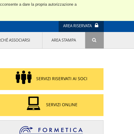
 acconsente a dare la propria autorizzazione a
AREA RISERVATA
RCHÉ ASSOCIARSI
AREA STAMPA
ATTIVITÀ E PROGETTI SPECIALI
E' DI MODA IL MIO FUTURO 9A EDIZIONE
SOSTENIBILITÀ - USA LA TESTA! QUARTA
EDIZIONE
PROGETTO LU.ME.
SERVIZI RISERVATI AI SOCI
IL MANAGER DELLA SOSTENIBILITÀ NEL
DISTRETTO TESSILE PRATESE
GRUPPO IMPRENDITORIA FEMMINILE
SOSTENIBILITÀ
SERVIZI ONLINE