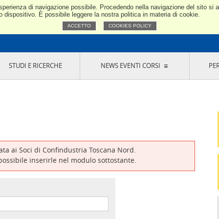
e esperienza di navigazione possibile. Procedendo nella navigazione del sito si
Confindustria Toscana Nord
dispositivo. È possibile leggere la nostra politica in materia di cookie.
ACCETTO
COOKIES POLICY
STUDI E RICERCHE
NEWS EVENTI CORSI
PE
VERNANCE
RISERVATI AI SOCI
NEWS
EVENTI
LA NOSTRA RETE
ONLINE
CORSI
LE SOCIETÀ
SIGLIO DI PRESIDENZA
SISTEMA CONFINDUSTRIA
SIGLIO GENERALE
PARTECIPAZIONI
IONI MERCEOLOGICHE
RAPPRESENTANZE IN ENTI ESTERNI
MMISSIONE DI
SOCIETÀ, CONSORZI, RETI DI IMPRESA E
SIGNAZIONE
GRUPPI DI ACQUISTO
vata ai Soci di Confindustria Toscana Nord.
GANI DI CONTROLLO
 possibile inserirle nel modulo sottostante.
ITATO PICCOLA
USTRIA
VANI IMPRENDITORI