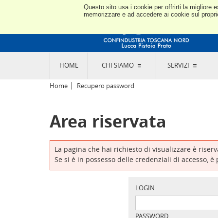
Questo sito usa i cookie per offrirti la miglior
memorizzare e ad accedere ai cookie sul proprio 
HOME
CHI SIAMO
SERVIZI
L'ASSOCIAZIONE
GO
Home
Recupero password
STORIA E MISSION
CON
STATUTO E REGOLAMENTI
CON
Area riservata
CODICE ETICO E DEI VALORI ASSOCIATIVI
SEZ
TRASPARENZA CONTRIBUTI PUBBLICI
CO
RAPPRESENTANZA
DE
L'INDUSTRIA E IL TERRITORIO DI LUCCA,
La pagina che hai richiesto di visualizzare è riser
PISTOIA E PRATO
OR
Se si è in possesso delle credenziali di accesso, è
SEDI E CONTATTI
COM
ABOUT US
IND
GIO
LOGIN
PASSWORD