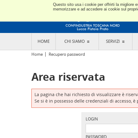
Questo sito usa i cookie per offrirti la miglior
memorizzare e ad accedere ai cookie sul proprio 
HOME
CHI SIAMO
SERVIZI
L'ASSOCIAZIONE
GO
Home
Recupero password
STORIA E MISSION
CON
STATUTO E REGOLAMENTI
CON
Area riservata
CODICE ETICO E DEI VALORI ASSOCIATIVI
SEZ
TRASPARENZA CONTRIBUTI PUBBLICI
CO
RAPPRESENTANZA
DE
L'INDUSTRIA E IL TERRITORIO DI LUCCA,
La pagina che hai richiesto di visualizzare è riser
PISTOIA E PRATO
OR
Se si è in possesso delle credenziali di accesso, è
SEDI E CONTATTI
COM
ABOUT US
IND
GIO
LOGIN
PASSWORD