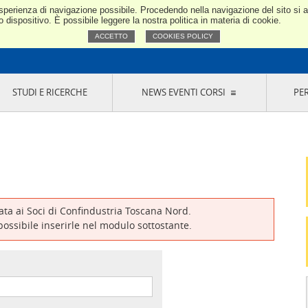
e esperienza di navigazione possibile. Procedendo nella navigazione del sito si
Confindustria Toscana Nord
dispositivo. È possibile leggere la nostra politica in materia di cookie.
ACCETTO
COOKIES POLICY
STUDI E RICERCHE
NEWS EVENTI CORSI
PE
VERNANCE
RISERVATI AI SOCI
NEWS
EVENTI
LA NOSTRA RETE
ONLINE
CORSI
LE SOCIETÀ
SIGLIO DI PRESIDENZA
SISTEMA CONFINDUSTRIA
SIGLIO GENERALE
PARTECIPAZIONI
IONI MERCEOLOGICHE
RAPPRESENTANZE IN ENTI ESTERNI
MMISSIONE DI
SOCIETÀ, CONSORZI, RETI DI IMPRESA E
SIGNAZIONE
GRUPPI DI ACQUISTO
vata ai Soci di Confindustria Toscana Nord.
GANI DI CONTROLLO
 possibile inserirle nel modulo sottostante.
ITATO PICCOLA
USTRIA
VANI IMPRENDITORI