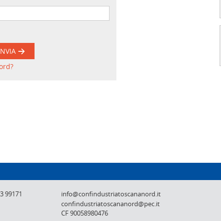
INVIA
ord?
Confindustria Toscana Nord - Lucca, Pistoi
73 99171
info@confindustriatoscananord.it
confindustriatoscananord@pec.it
CF 90058980476