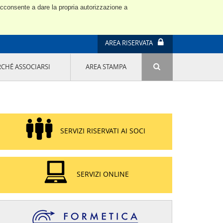
 acconsente a dare la propria autorizzazione a
AREA RISERVATA
RCHÉ ASSOCIARSI
AREA STAMPA
ATTIVITÀ E PROGETTI SPECIALI
E' DI MODA IL MIO FUTURO 9A EDIZIONE
SOSTENIBILITÀ - USA LA TESTA! QUARTA
EDIZIONE
PROGETTO LU.ME.
SERVIZI RISERVATI AI SOCI
IL MANAGER DELLA SOSTENIBILITÀ NEL
DISTRETTO TESSILE PRATESE
GRUPPO IMPRENDITORIA FEMMINILE
SOSTENIBILITÀ
SERVIZI ONLINE