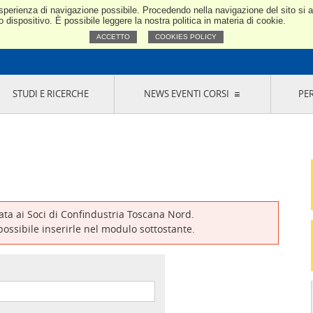
e esperienza di navigazione possibile. Procedendo nella navigazione del sito si
Confindustria Toscana Nord
dispositivo. È possibile leggere la nostra politica in materia di cookie.
ACCETTO
COOKIES POLICY
STUDI E RICERCHE
NEWS EVENTI CORSI
PE
VERNANCE
RISERVATI AI SOCI
NEWS
EVENTI
LA NOSTRA RETE
ONLINE
CORSI
LE SOCIETÀ
SIGLIO DI PRESIDENZA
SISTEMA CONFINDUSTRIA
SIGLIO GENERALE
PARTECIPAZIONI
IONI MERCEOLOGICHE
RAPPRESENTANZE IN ENTI ESTERNI
MMISSIONE DI
SOCIETÀ, CONSORZI, RETI DI IMPRESA E
SIGNAZIONE
GRUPPI DI ACQUISTO
vata ai Soci di Confindustria Toscana Nord.
GANI DI CONTROLLO
 possibile inserirle nel modulo sottostante.
ITATO PICCOLA
USTRIA
VANI IMPRENDITORI