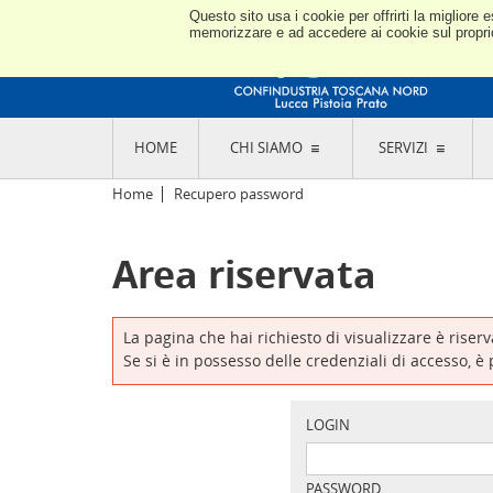
Questo sito usa i cookie per offrirti la miglior
memorizzare e ad accedere ai cookie sul proprio 
HOME
CHI SIAMO
SERVIZI
L'ASSOCIAZIONE
GO
Home
Recupero password
STORIA E MISSION
CON
STATUTO E REGOLAMENTI
CON
Area riservata
CODICE ETICO E DEI VALORI ASSOCIATIVI
SEZ
TRASPARENZA CONTRIBUTI PUBBLICI
CO
RAPPRESENTANZA
DE
L'INDUSTRIA E IL TERRITORIO DI LUCCA,
La pagina che hai richiesto di visualizzare è riser
PISTOIA E PRATO
OR
Se si è in possesso delle credenziali di accesso, è
SEDI E CONTATTI
COM
ABOUT US
IND
GIO
LOGIN
PASSWORD