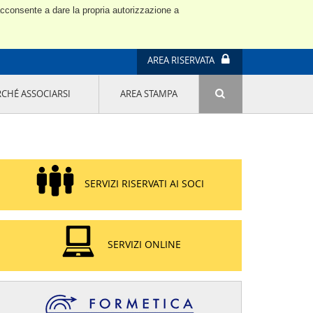
 acconsente a dare la propria autorizzazione a
AREA RISERVATA
RCHÉ ASSOCIARSI
AREA STAMPA
ATTIVITÀ E PROGETTI SPECIALI
E' DI MODA IL MIO FUTURO 9A EDIZIONE
SOSTENIBILITÀ - USA LA TESTA! QUARTA
EDIZIONE
PROGETTO LU.ME.
SERVIZI RISERVATI AI SOCI
IL MANAGER DELLA SOSTENIBILITÀ NEL
DISTRETTO TESSILE PRATESE
GRUPPO IMPRENDITORIA FEMMINILE
SOSTENIBILITÀ
SERVIZI ONLINE