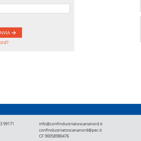
INVIA
ord?
Confindustria Toscana Nord - Lucca, Pistoi
73 99171
info@confindustriatoscananord.it
confindustriatoscananord@pec.it
CF 90058980476