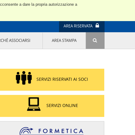
 acconsente a dare la propria autorizzazione a
AREA RISERVATA
RCHÉ ASSOCIARSI
AREA STAMPA
ATTIVITÀ E PROGETTI SPECIALI
E' DI MODA IL MIO FUTURO 9A EDIZIONE
SOSTENIBILITÀ - USA LA TESTA! QUARTA
EDIZIONE
PROGETTO LU.ME.
SERVIZI RISERVATI AI SOCI
IL MANAGER DELLA SOSTENIBILITÀ NEL
DISTRETTO TESSILE PRATESE
GRUPPO IMPRENDITORIA FEMMINILE
SOSTENIBILITÀ
SERVIZI ONLINE