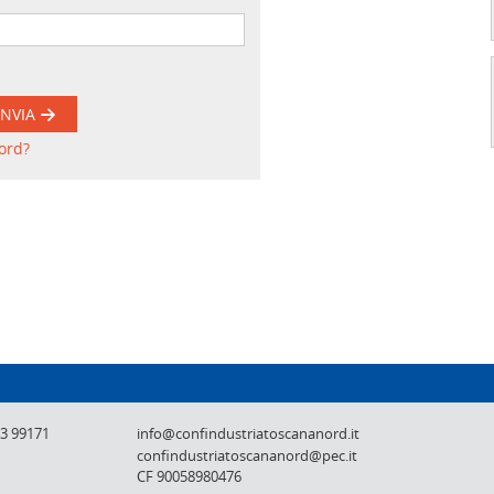
INVIA
ord?
Confindustria Toscana Nord - Lucca, Pistoi
73 99171
info@confindustriatoscananord.it
confindustriatoscananord@pec.it
CF 90058980476