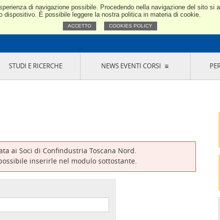
e esperienza di navigazione possibile. Procedendo nella navigazione del sito si
Confindustria Toscana Nord
dispositivo. È possibile leggere la nostra politica in materia di cookie.
ACCETTO
COOKIES POLICY
STUDI E RICERCHE
NEWS EVENTI CORSI
PE
VERNANCE
RISERVATI AI SOCI
NEWS
EVENTI
LA NOSTRA RETE
ONLINE
CORSI
LE SOCIETÀ
SIGLIO DI PRESIDENZA
SISTEMA CONFINDUSTRIA
SIGLIO GENERALE
PARTECIPAZIONI
IONI MERCEOLOGICHE
RAPPRESENTANZE IN ENTI ESTERNI
MMISSIONE DI
SOCIETÀ, CONSORZI, RETI DI IMPRESA E
SIGNAZIONE
GRUPPI DI ACQUISTO
vata ai Soci di Confindustria Toscana Nord.
GANI DI CONTROLLO
 possibile inserirle nel modulo sottostante.
ITATO PICCOLA
USTRIA
VANI IMPRENDITORI