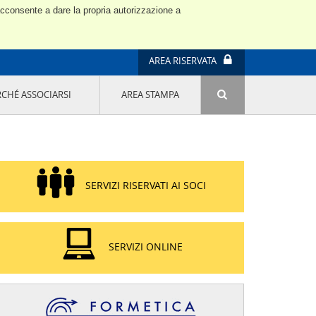
 acconsente a dare la propria autorizzazione a
AREA RISERVATA
RCHÉ ASSOCIARSI
AREA STAMPA
ATTIVITÀ E PROGETTI SPECIALI
E' DI MODA IL MIO FUTURO 9A EDIZIONE
SOSTENIBILITÀ - USA LA TESTA! QUARTA
EDIZIONE
PROGETTO LU.ME.
SERVIZI RISERVATI AI SOCI
IL MANAGER DELLA SOSTENIBILITÀ NEL
DISTRETTO TESSILE PRATESE
GRUPPO IMPRENDITORIA FEMMINILE
SOSTENIBILITÀ
SERVIZI ONLINE