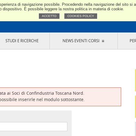
e esperienza di navigazione possibile. Procedendo nella navigazione del sito si
Confindustria Toscana Nord
dispositivo. È possibile leggere la nostra politica in materia di cookie.
ACCETTO
COOKIES POLICY
STUDI E RICERCHE
NEWS EVENTI CORSI
PE
VERNANCE
RISERVATI AI SOCI
NEWS
EVENTI
LA NOSTRA RETE
ONLINE
CORSI
LE SOCIETÀ
SIGLIO DI PRESIDENZA
SISTEMA CONFINDUSTRIA
SIGLIO GENERALE
PARTECIPAZIONI
IONI MERCEOLOGICHE
RAPPRESENTANZE IN ENTI ESTERNI
MMISSIONE DI
SOCIETÀ, CONSORZI, RETI DI IMPRESA E
SIGNAZIONE
GRUPPI DI ACQUISTO
vata ai Soci di Confindustria Toscana Nord.
GANI DI CONTROLLO
 possibile inserirle nel modulo sottostante.
ITATO PICCOLA
USTRIA
VANI IMPRENDITORI