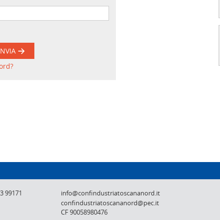
INVIA
ord?
Confindustria Toscana Nord - Lucca, Pistoi
73 99171
info@confindustriatoscananord.it
confindustriatoscananord@pec.it
CF 90058980476