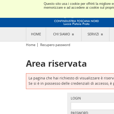
Questo sito usa i cookie per offrirti la miglior
memorizzare e ad accedere ai cookie sul proprio 
HOME
CHI SIAMO
SERVIZI
L'ASSOCIAZIONE
GO
Home
Recupero password
STORIA E MISSION
CON
STATUTO E REGOLAMENTI
CON
Area riservata
CODICE ETICO E DEI VALORI ASSOCIATIVI
SEZ
TRASPARENZA CONTRIBUTI PUBBLICI
CO
RAPPRESENTANZA
DE
L'INDUSTRIA E IL TERRITORIO DI LUCCA,
La pagina che hai richiesto di visualizzare è riser
PISTOIA E PRATO
OR
Se si è in possesso delle credenziali di accesso, è
SEDI E CONTATTI
COM
ABOUT US
IND
GIO
LOGIN
PASSWORD