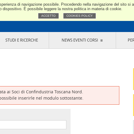
e esperienza di navigazione possibile. Procedendo nella navigazione del sito si
Confindustria Toscana Nord
dispositivo. È possibile leggere la nostra politica in materia di cookie.
ACCETTO
COOKIES POLICY
STUDI E RICERCHE
NEWS EVENTI CORSI
PE
VERNANCE
RISERVATI AI SOCI
NEWS
EVENTI
LA NOSTRA RETE
ONLINE
CORSI
LE SOCIETÀ
SIGLIO DI PRESIDENZA
SISTEMA CONFINDUSTRIA
SIGLIO GENERALE
PARTECIPAZIONI
IONI MERCEOLOGICHE
RAPPRESENTANZE IN ENTI ESTERNI
MMISSIONE DI
SOCIETÀ, CONSORZI, RETI DI IMPRESA E
SIGNAZIONE
GRUPPI DI ACQUISTO
vata ai Soci di Confindustria Toscana Nord.
GANI DI CONTROLLO
 possibile inserirle nel modulo sottostante.
ITATO PICCOLA
USTRIA
VANI IMPRENDITORI