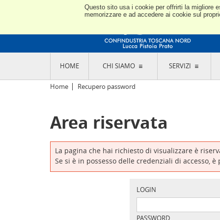
Questo sito usa i cookie per offrirti la miglior
memorizzare e ad accedere ai cookie sul proprio 
HOME
CHI SIAMO
SERVIZI
L'ASSOCIAZIONE
GO
Home
Recupero password
STORIA E MISSION
CON
STATUTO E REGOLAMENTI
CON
Area riservata
CODICE ETICO E DEI VALORI ASSOCIATIVI
SEZ
TRASPARENZA CONTRIBUTI PUBBLICI
CO
RAPPRESENTANZA
DE
L'INDUSTRIA E IL TERRITORIO DI LUCCA,
La pagina che hai richiesto di visualizzare è riser
PISTOIA E PRATO
OR
Se si è in possesso delle credenziali di accesso, è
SEDI E CONTATTI
COM
ABOUT US
IND
GIO
LOGIN
PASSWORD