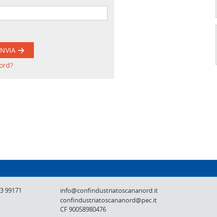
INVIA
ord?
Confindustria Toscana Nord - Lucca, Pistoi
73 99171
info@confindustriatoscananord.it
confindustriatoscananord@pec.it
CF 90058980476