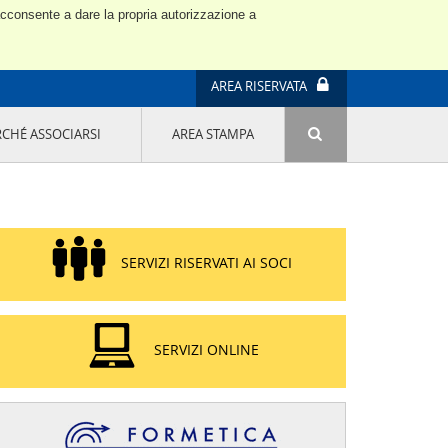
 acconsente a dare la propria autorizzazione a
AREA RISERVATA
RCHÉ ASSOCIARSI
AREA STAMPA
ATTIVITÀ E PROGETTI SPECIALI
E' DI MODA IL MIO FUTURO 9A EDIZIONE
SOSTENIBILITÀ - USA LA TESTA! QUARTA
EDIZIONE
PROGETTO LU.ME.
SERVIZI RISERVATI AI SOCI
IL MANAGER DELLA SOSTENIBILITÀ NEL
DISTRETTO TESSILE PRATESE
GRUPPO IMPRENDITORIA FEMMINILE
SOSTENIBILITÀ
SERVIZI ONLINE