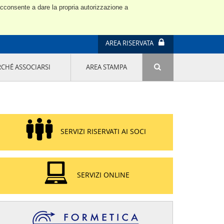
 acconsente a dare la propria autorizzazione a
AREA RISERVATA
RCHÉ ASSOCIARSI
AREA STAMPA
ATTIVITÀ E PROGETTI SPECIALI
E' DI MODA IL MIO FUTURO 9A EDIZIONE
SOSTENIBILITÀ - USA LA TESTA! QUARTA
EDIZIONE
PROGETTO LU.ME.
SERVIZI RISERVATI AI SOCI
IL MANAGER DELLA SOSTENIBILITÀ NEL
DISTRETTO TESSILE PRATESE
GRUPPO IMPRENDITORIA FEMMINILE
SOSTENIBILITÀ
SERVIZI ONLINE