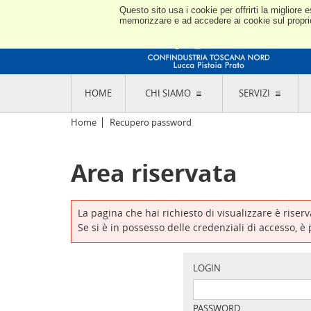
Questo sito usa i cookie per offrirti la miglior
memorizzare e ad accedere ai cookie sul proprio 
HOME
CHI SIAMO
SERVIZI
L'ASSOCIAZIONE
GO
Home
Recupero password
STORIA E MISSION
CON
STATUTO E REGOLAMENTI
CON
Area riservata
CODICE ETICO E DEI VALORI ASSOCIATIVI
SEZ
TRASPARENZA CONTRIBUTI PUBBLICI
CO
RAPPRESENTANZA
DE
L'INDUSTRIA E IL TERRITORIO DI LUCCA,
La pagina che hai richiesto di visualizzare è riser
PISTOIA E PRATO
OR
Se si è in possesso delle credenziali di accesso, è
SEDI E CONTATTI
COM
ABOUT US
IND
GIO
LOGIN
PASSWORD