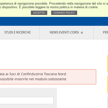
e esperienza di navigazione possibile. Procedendo nella navigazione del sito si
Confindustria Toscana Nord
dispositivo. È possibile leggere la nostra politica in materia di cookie.
ACCETTO
COOKIES POLICY
STUDI E RICERCHE
NEWS EVENTI CORSI
PE
VERNANCE
RISERVATI AI SOCI
NEWS
EVENTI
LA NOSTRA RETE
ONLINE
CORSI
LE SOCIETÀ
SIGLIO DI PRESIDENZA
SISTEMA CONFINDUSTRIA
SIGLIO GENERALE
PARTECIPAZIONI
IONI MERCEOLOGICHE
RAPPRESENTANZE IN ENTI ESTERNI
MMISSIONE DI
SOCIETÀ, CONSORZI, RETI DI IMPRESA E
SIGNAZIONE
GRUPPI DI ACQUISTO
vata ai Soci di Confindustria Toscana Nord.
GANI DI CONTROLLO
 possibile inserirle nel modulo sottostante.
ITATO PICCOLA
USTRIA
VANI IMPRENDITORI