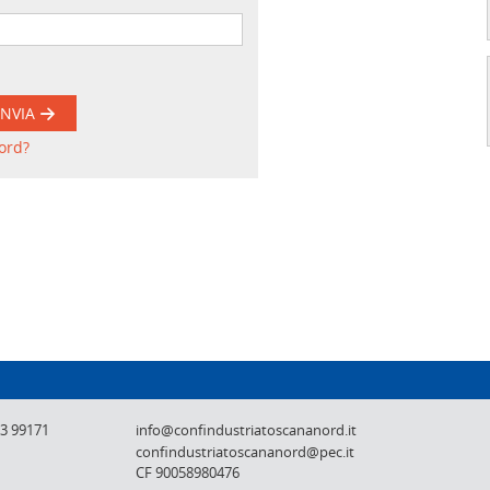
INVIA
ord?
Confindustria Toscana Nord - Lucca, Pistoi
73 99171
info@confindustriatoscananord.it
confindustriatoscananord@pec.it
CF 90058980476