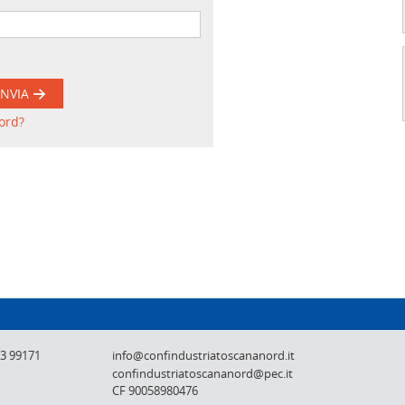
INVIA
ord?
Confindustria Toscana Nord - Lucca, Pistoi
73 99171
info@confindustriatoscananord.it
confindustriatoscananord@pec.it
CF 90058980476