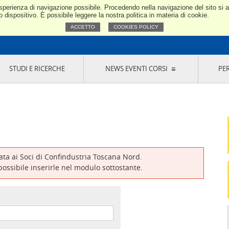
e esperienza di navigazione possibile. Procedendo nella navigazione del sito si
Confindustria Toscana Nord
dispositivo. È possibile leggere la nostra politica in materia di cookie.
ACCETTO
COOKIES POLICY
STUDI E RICERCHE
NEWS EVENTI CORSI
PE
VERNANCE
RISERVATI AI SOCI
NEWS
EVENTI
LA NOSTRA RETE
ONLINE
CORSI
LE SOCIETÀ
SIGLIO DI PRESIDENZA
SISTEMA CONFINDUSTRIA
SIGLIO GENERALE
PARTECIPAZIONI
IONI MERCEOLOGICHE
RAPPRESENTANZE IN ENTI ESTERNI
MMISSIONE DI
SOCIETÀ, CONSORZI, RETI DI IMPRESA E
SIGNAZIONE
GRUPPI DI ACQUISTO
vata ai Soci di Confindustria Toscana Nord.
GANI DI CONTROLLO
 possibile inserirle nel modulo sottostante.
ITATO PICCOLA
USTRIA
VANI IMPRENDITORI