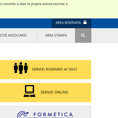
 acconsente a dare la propria autorizzazione a
AREA RISERVATA
RCHÉ ASSOCIARSI
AREA STAMPA
ATTIVITÀ E PROGETTI SPECIALI
E' DI MODA IL MIO FUTURO 9A EDIZIONE
SOSTENIBILITÀ - USA LA TESTA! QUARTA
EDIZIONE
PROGETTO LU.ME.
SERVIZI RISERVATI AI SOCI
IL MANAGER DELLA SOSTENIBILITÀ NEL
DISTRETTO TESSILE PRATESE
GRUPPO IMPRENDITORIA FEMMINILE
SOSTENIBILITÀ
SERVIZI ONLINE