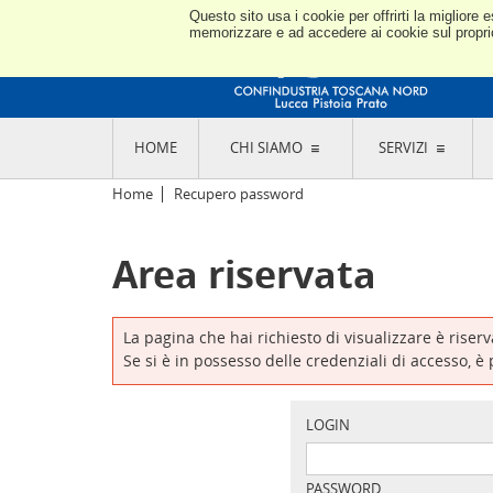
Questo sito usa i cookie per offrirti la miglior
memorizzare e ad accedere ai cookie sul proprio 
HOME
CHI SIAMO
SERVIZI
L'ASSOCIAZIONE
GO
Home
Recupero password
STORIA E MISSION
CON
STATUTO E REGOLAMENTI
CON
Area riservata
CODICE ETICO E DEI VALORI ASSOCIATIVI
SEZ
TRASPARENZA CONTRIBUTI PUBBLICI
CO
RAPPRESENTANZA
DE
L'INDUSTRIA E IL TERRITORIO DI LUCCA,
La pagina che hai richiesto di visualizzare è riser
PISTOIA E PRATO
OR
Se si è in possesso delle credenziali di accesso, è
SEDI E CONTATTI
COM
ABOUT US
IND
GIO
LOGIN
PASSWORD