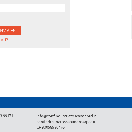
INVIA
ord?
Confindustria Toscana Nord - Lucca, Pistoi
73 99171
info@confindustriatoscananord.it
confindustriatoscananord@pec.it
CF 90058980476