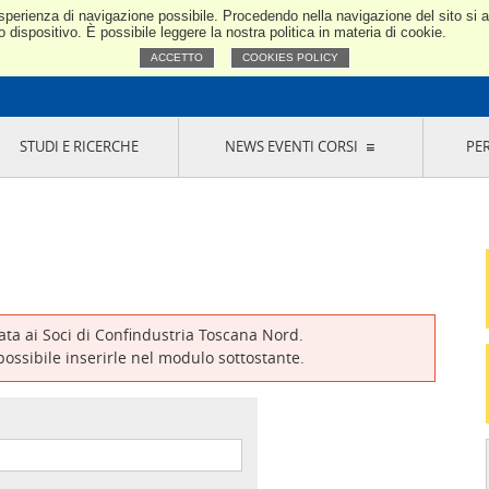
e esperienza di navigazione possibile. Procedendo nella navigazione del sito si
Confindustria Toscana Nord
dispositivo. È possibile leggere la nostra politica in materia di cookie.
ACCETTO
COOKIES POLICY
STUDI E RICERCHE
NEWS EVENTI CORSI
PE
VERNANCE
RISERVATI AI SOCI
NEWS
EVENTI
LA NOSTRA RETE
ONLINE
CORSI
LE SOCIETÀ
SIGLIO DI PRESIDENZA
SISTEMA CONFINDUSTRIA
SIGLIO GENERALE
PARTECIPAZIONI
IONI MERCEOLOGICHE
RAPPRESENTANZE IN ENTI ESTERNI
MMISSIONE DI
SOCIETÀ, CONSORZI, RETI DI IMPRESA E
SIGNAZIONE
GRUPPI DI ACQUISTO
vata ai Soci di Confindustria Toscana Nord.
GANI DI CONTROLLO
 possibile inserirle nel modulo sottostante.
ITATO PICCOLA
USTRIA
VANI IMPRENDITORI