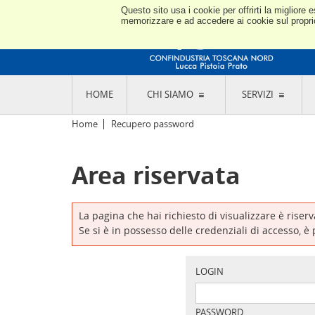
Questo sito usa i cookie per offrirti la miglior
memorizzare e ad accedere ai cookie sul proprio 
HOME
CHI SIAMO
SERVIZI
L'ASSOCIAZIONE
GO
Home
Recupero password
STORIA E MISSION
CON
STATUTO E REGOLAMENTI
CON
Area riservata
CODICE ETICO E DEI VALORI ASSOCIATIVI
SEZ
TRASPARENZA CONTRIBUTI PUBBLICI
CO
RAPPRESENTANZA
DE
L'INDUSTRIA E IL TERRITORIO DI LUCCA,
La pagina che hai richiesto di visualizzare è riser
PISTOIA E PRATO
OR
Se si è in possesso delle credenziali di accesso, è
SEDI E CONTATTI
COM
ABOUT US
IND
GIO
LOGIN
PASSWORD