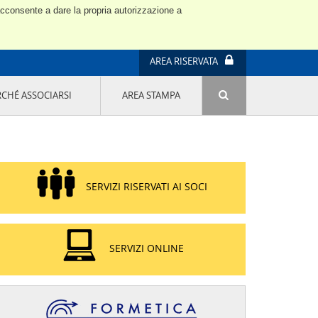
 acconsente a dare la propria autorizzazione a
AREA RISERVATA
RCHÉ ASSOCIARSI
AREA STAMPA
ATTIVITÀ E PROGETTI SPECIALI
E' DI MODA IL MIO FUTURO 9A EDIZIONE
SOSTENIBILITÀ - USA LA TESTA! QUARTA
EDIZIONE
PROGETTO LU.ME.
SERVIZI RISERVATI AI SOCI
IL MANAGER DELLA SOSTENIBILITÀ NEL
DISTRETTO TESSILE PRATESE
GRUPPO IMPRENDITORIA FEMMINILE
SOSTENIBILITÀ
SERVIZI ONLINE