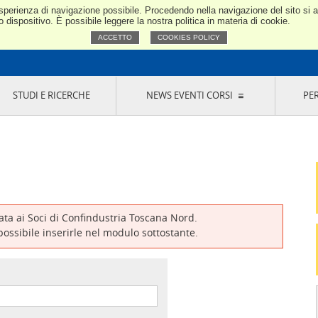
e esperienza di navigazione possibile. Procedendo nella navigazione del sito si
Confindustria Toscana Nord
dispositivo. È possibile leggere la nostra politica in materia di cookie.
ACCETTO
COOKIES POLICY
STUDI E RICERCHE
NEWS EVENTI CORSI
PE
VERNANCE
RISERVATI AI SOCI
NEWS
EVENTI
LA NOSTRA RETE
ONLINE
CORSI
LE SOCIETÀ
SIGLIO DI PRESIDENZA
SISTEMA CONFINDUSTRIA
SIGLIO GENERALE
PARTECIPAZIONI
IONI MERCEOLOGICHE
RAPPRESENTANZE IN ENTI ESTERNI
MMISSIONE DI
SOCIETÀ, CONSORZI, RETI DI IMPRESA E
SIGNAZIONE
GRUPPI DI ACQUISTO
vata ai Soci di Confindustria Toscana Nord.
GANI DI CONTROLLO
 possibile inserirle nel modulo sottostante.
ITATO PICCOLA
USTRIA
VANI IMPRENDITORI