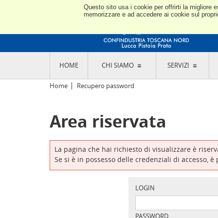
Questo sito usa i cookie per offrirti la miglior
memorizzare e ad accedere ai cookie sul proprio 
HOME
CHI SIAMO
SERVIZI
L'ASSOCIAZIONE
GO
Home
Recupero password
STORIA E MISSION
CON
STATUTO E REGOLAMENTI
CON
Area riservata
CODICE ETICO E DEI VALORI ASSOCIATIVI
SEZ
TRASPARENZA CONTRIBUTI PUBBLICI
CO
RAPPRESENTANZA
DE
L'INDUSTRIA E IL TERRITORIO DI LUCCA,
La pagina che hai richiesto di visualizzare è riser
PISTOIA E PRATO
OR
Se si è in possesso delle credenziali di accesso, è
SEDI E CONTATTI
COM
ABOUT US
IND
GIO
LOGIN
PASSWORD