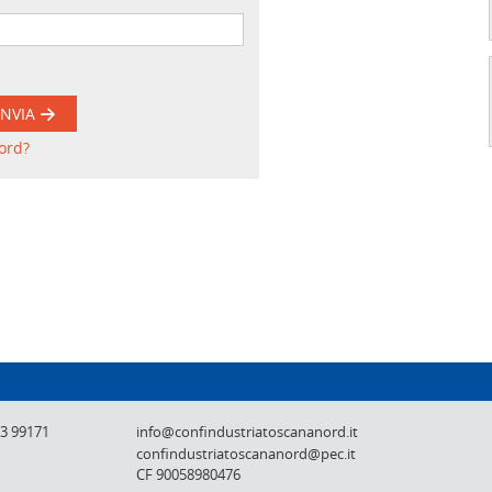
INVIA
ord?
Confindustria Toscana Nord - Lucca, Pistoi
73 99171
info@confindustriatoscananord.it
confindustriatoscananord@pec.it
CF 90058980476