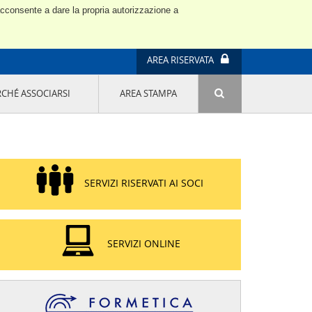
 acconsente a dare la propria autorizzazione a
AREA RISERVATA
RCHÉ ASSOCIARSI
AREA STAMPA
ATTIVITÀ E PROGETTI SPECIALI
E' DI MODA IL MIO FUTURO 9A EDIZIONE
SOSTENIBILITÀ - USA LA TESTA! QUARTA
EDIZIONE
PROGETTO LU.ME.
SERVIZI RISERVATI AI SOCI
IL MANAGER DELLA SOSTENIBILITÀ NEL
DISTRETTO TESSILE PRATESE
GRUPPO IMPRENDITORIA FEMMINILE
SOSTENIBILITÀ
SERVIZI ONLINE