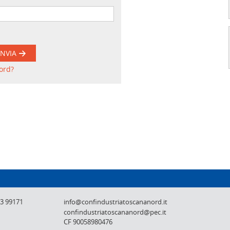
INVIA
ord?
Confindustria Toscana Nord - Lucca, Pistoi
73 99171
info@confindustriatoscananord.it
confindustriatoscananord@pec.it
CF 90058980476