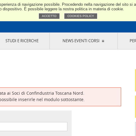
e esperienza di navigazione possibile. Procedendo nella navigazione del sito si
Confindustria Toscana Nord
dispositivo. È possibile leggere la nostra politica in materia di cookie.
ACCETTO
COOKIES POLICY
STUDI E RICERCHE
NEWS EVENTI CORSI
PE
VERNANCE
RISERVATI AI SOCI
NEWS
EVENTI
LA NOSTRA RETE
ONLINE
CORSI
LE SOCIETÀ
SIGLIO DI PRESIDENZA
SISTEMA CONFINDUSTRIA
SIGLIO GENERALE
PARTECIPAZIONI
IONI MERCEOLOGICHE
RAPPRESENTANZE IN ENTI ESTERNI
MMISSIONE DI
SOCIETÀ, CONSORZI, RETI DI IMPRESA E
SIGNAZIONE
GRUPPI DI ACQUISTO
vata ai Soci di Confindustria Toscana Nord.
GANI DI CONTROLLO
 possibile inserirle nel modulo sottostante.
ITATO PICCOLA
USTRIA
VANI IMPRENDITORI