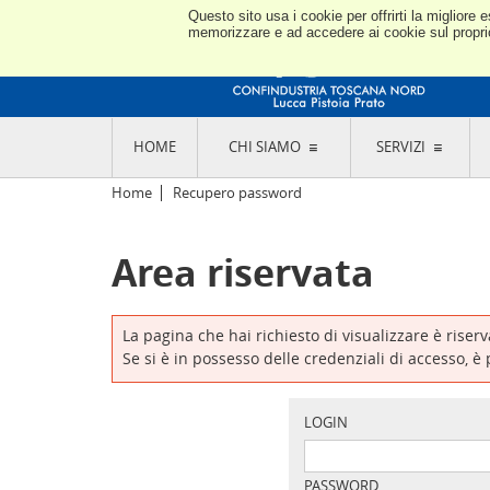
Questo sito usa i cookie per offrirti la miglior
memorizzare e ad accedere ai cookie sul proprio 
HOME
CHI SIAMO
SERVIZI
L'ASSOCIAZIONE
GO
Home
Recupero password
STORIA E MISSION
CON
STATUTO E REGOLAMENTI
CON
Area riservata
CODICE ETICO E DEI VALORI ASSOCIATIVI
SEZ
TRASPARENZA CONTRIBUTI PUBBLICI
CO
RAPPRESENTANZA
DE
L'INDUSTRIA E IL TERRITORIO DI LUCCA,
La pagina che hai richiesto di visualizzare è riser
PISTOIA E PRATO
OR
Se si è in possesso delle credenziali di accesso, è
SEDI E CONTATTI
COM
ABOUT US
IND
GIO
LOGIN
PASSWORD