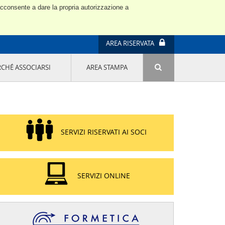
 acconsente a dare la propria autorizzazione a
AREA RISERVATA
RCHÉ ASSOCIARSI
AREA STAMPA
ATTIVITÀ E PROGETTI SPECIALI
E' DI MODA IL MIO FUTURO 9A EDIZIONE
SOSTENIBILITÀ - USA LA TESTA! QUARTA
EDIZIONE
PROGETTO LU.ME.
SERVIZI RISERVATI AI SOCI
IL MANAGER DELLA SOSTENIBILITÀ NEL
DISTRETTO TESSILE PRATESE
GRUPPO IMPRENDITORIA FEMMINILE
SOSTENIBILITÀ
SERVIZI ONLINE