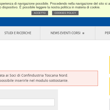
e esperienza di navigazione possibile. Procedendo nella navigazione del sito si
Confindustria Toscana Nord
dispositivo. È possibile leggere la nostra politica in materia di cookie.
ACCETTO
COOKIES POLICY
STUDI E RICERCHE
NEWS EVENTI CORSI
PE
VERNANCE
RISERVATI AI SOCI
NEWS
EVENTI
LA NOSTRA RETE
ONLINE
CORSI
LE SOCIETÀ
SIGLIO DI PRESIDENZA
SISTEMA CONFINDUSTRIA
SIGLIO GENERALE
PARTECIPAZIONI
IONI MERCEOLOGICHE
RAPPRESENTANZE IN ENTI ESTERNI
MMISSIONE DI
SOCIETÀ, CONSORZI, RETI DI IMPRESA E
SIGNAZIONE
GRUPPI DI ACQUISTO
vata ai Soci di Confindustria Toscana Nord.
GANI DI CONTROLLO
 possibile inserirle nel modulo sottostante.
ITATO PICCOLA
USTRIA
VANI IMPRENDITORI