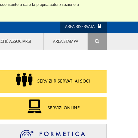
 acconsente a dare la propria autorizzazione a
AREA RISERVATA
RCHÉ ASSOCIARSI
AREA STAMPA
ATTIVITÀ E PROGETTI SPECIALI
E' DI MODA IL MIO FUTURO 9A EDIZIONE
SOSTENIBILITÀ - USA LA TESTA! QUARTA
EDIZIONE
PROGETTO LU.ME.
SERVIZI RISERVATI AI SOCI
IL MANAGER DELLA SOSTENIBILITÀ NEL
DISTRETTO TESSILE PRATESE
GRUPPO IMPRENDITORIA FEMMINILE
SOSTENIBILITÀ
SERVIZI ONLINE