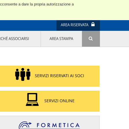
 acconsente a dare la propria autorizzazione a
AREA RISERVATA
RCHÉ ASSOCIARSI
AREA STAMPA
ATTIVITÀ E PROGETTI SPECIALI
E' DI MODA IL MIO FUTURO 9A EDIZIONE
SOSTENIBILITÀ - USA LA TESTA! QUARTA
EDIZIONE
PROGETTO LU.ME.
SERVIZI RISERVATI AI SOCI
IL MANAGER DELLA SOSTENIBILITÀ NEL
DISTRETTO TESSILE PRATESE
GRUPPO IMPRENDITORIA FEMMINILE
SOSTENIBILITÀ
SERVIZI ONLINE