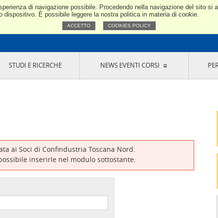
e esperienza di navigazione possibile. Procedendo nella navigazione del sito si
Confindustria Toscana Nord
dispositivo. È possibile leggere la nostra politica in materia di cookie.
ACCETTO
COOKIES POLICY
STUDI E RICERCHE
NEWS EVENTI CORSI
PE
VERNANCE
RISERVATI AI SOCI
NEWS
EVENTI
LA NOSTRA RETE
ONLINE
CORSI
LE SOCIETÀ
SIGLIO DI PRESIDENZA
SISTEMA CONFINDUSTRIA
SIGLIO GENERALE
PARTECIPAZIONI
IONI MERCEOLOGICHE
RAPPRESENTANZE IN ENTI ESTERNI
MMISSIONE DI
SOCIETÀ, CONSORZI, RETI DI IMPRESA E
SIGNAZIONE
GRUPPI DI ACQUISTO
vata ai Soci di Confindustria Toscana Nord.
GANI DI CONTROLLO
 possibile inserirle nel modulo sottostante.
ITATO PICCOLA
USTRIA
VANI IMPRENDITORI