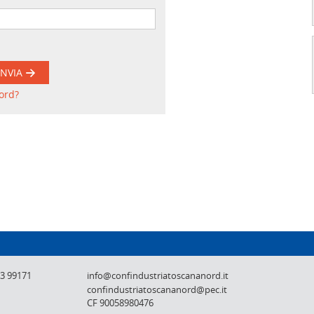
INVIA
ord?
Confindustria Toscana Nord - Lucca, Pistoi
73 99171
info@confindustriatoscananord.it
confindustriatoscananord@pec.it
CF 90058980476