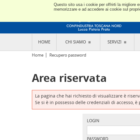
Questo sito usa i cookie per offrirti la miglior
memorizzare e ad accedere ai cookie sul proprio 
HOME
CHI SIAMO
SERVIZI
L'ASSOCIAZIONE
GO
Home
Recupero password
STORIA E MISSION
CON
STATUTO E REGOLAMENTI
CON
Area riservata
CODICE ETICO E DEI VALORI ASSOCIATIVI
SEZ
TRASPARENZA CONTRIBUTI PUBBLICI
CO
RAPPRESENTANZA
DE
L'INDUSTRIA E IL TERRITORIO DI LUCCA,
La pagina che hai richiesto di visualizzare è riser
PISTOIA E PRATO
OR
Se si è in possesso delle credenziali di accesso, è
SEDI E CONTATTI
COM
ABOUT US
IND
GIO
LOGIN
PASSWORD