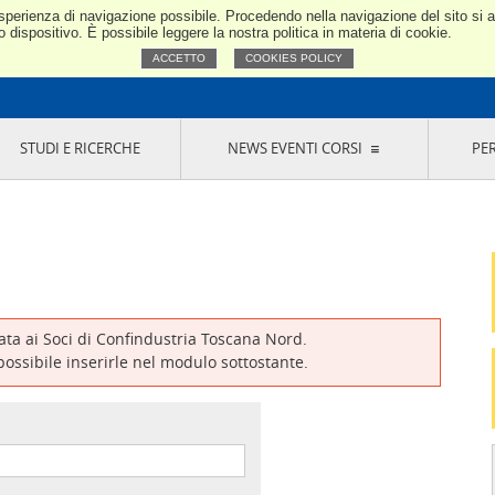
e esperienza di navigazione possibile. Procedendo nella navigazione del sito si
Confindustria Toscana Nord
dispositivo. È possibile leggere la nostra politica in materia di cookie.
ACCETTO
COOKIES POLICY
STUDI E RICERCHE
NEWS EVENTI CORSI
PE
VERNANCE
RISERVATI AI SOCI
NEWS
EVENTI
LA NOSTRA RETE
ONLINE
CORSI
LE SOCIETÀ
SIGLIO DI PRESIDENZA
SISTEMA CONFINDUSTRIA
SIGLIO GENERALE
PARTECIPAZIONI
IONI MERCEOLOGICHE
RAPPRESENTANZE IN ENTI ESTERNI
MMISSIONE DI
SOCIETÀ, CONSORZI, RETI DI IMPRESA E
SIGNAZIONE
GRUPPI DI ACQUISTO
vata ai Soci di Confindustria Toscana Nord.
GANI DI CONTROLLO
 possibile inserirle nel modulo sottostante.
ITATO PICCOLA
USTRIA
VANI IMPRENDITORI