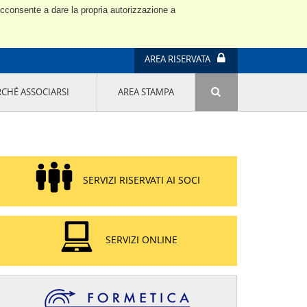
 acconsente a dare la propria autorizzazione a
AREA RISERVATA
RCHÉ ASSOCIARSI
AREA STAMPA
ATTIVITÀ E PROGETTI SPECIALI
E' DI MODA IL MIO FUTURO 9A EDIZIONE
SOSTENIBILITÀ - USA LA TESTA! QUARTA
EDIZIONE
PROGETTO LU.ME.
SERVIZI RISERVATI AI SOCI
IL MANAGER DELLA SOSTENIBILITÀ NEL
DISTRETTO TESSILE PRATESE
GRUPPO IMPRENDITORIA FEMMINILE
SOSTENIBILITÀ
SERVIZI ONLINE