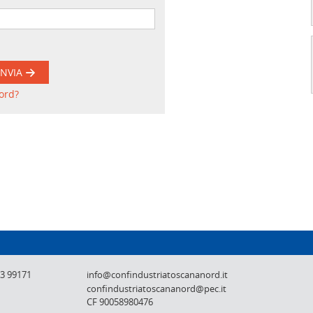
INVIA
ord?
Confindustria Toscana Nord - Lucca, Pistoi
73 99171
info@confindustriatoscananord.it
confindustriatoscananord@pec.it
CF 90058980476