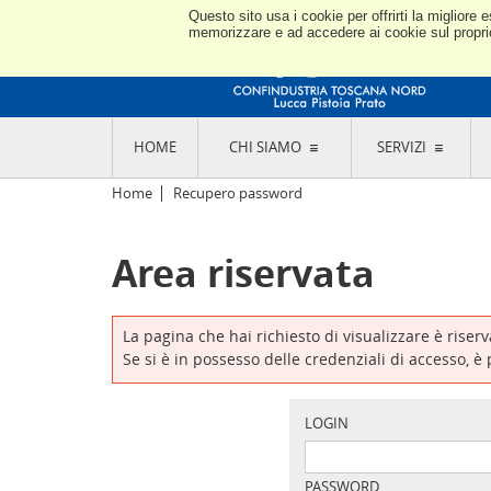
Questo sito usa i cookie per offrirti la miglior
memorizzare e ad accedere ai cookie sul proprio 
HOME
CHI SIAMO
SERVIZI
L'ASSOCIAZIONE
GO
Home
Recupero password
STORIA E MISSION
CON
STATUTO E REGOLAMENTI
CON
Area riservata
CODICE ETICO E DEI VALORI ASSOCIATIVI
SEZ
TRASPARENZA CONTRIBUTI PUBBLICI
CO
RAPPRESENTANZA
DE
L'INDUSTRIA E IL TERRITORIO DI LUCCA,
La pagina che hai richiesto di visualizzare è riser
PISTOIA E PRATO
OR
Se si è in possesso delle credenziali di accesso, è
SEDI E CONTATTI
COM
ABOUT US
IND
GIO
LOGIN
PASSWORD