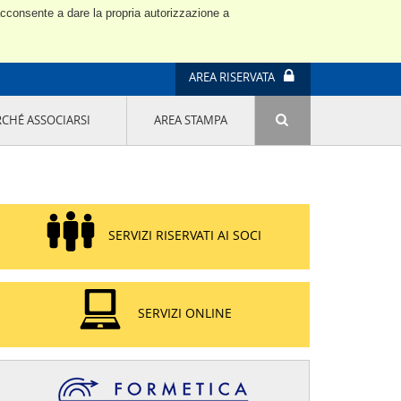
 acconsente a dare la propria autorizzazione a
AREA RISERVATA
RCHÉ ASSOCIARSI
AREA STAMPA
ATTIVITÀ E PROGETTI SPECIALI
E' DI MODA IL MIO FUTURO 9A EDIZIONE
SOSTENIBILITÀ - USA LA TESTA! QUARTA
EDIZIONE
PROGETTO LU.ME.
SERVIZI RISERVATI AI SOCI
IL MANAGER DELLA SOSTENIBILITÀ NEL
DISTRETTO TESSILE PRATESE
GRUPPO IMPRENDITORIA FEMMINILE
SOSTENIBILITÀ
SERVIZI ONLINE