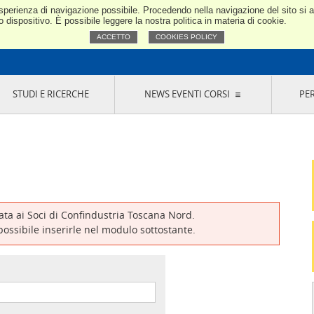
e esperienza di navigazione possibile. Procedendo nella navigazione del sito si
Confindustria Toscana Nord
dispositivo. È possibile leggere la nostra politica in materia di cookie.
ACCETTO
COOKIES POLICY
STUDI E RICERCHE
NEWS EVENTI CORSI
PE
VERNANCE
RISERVATI AI SOCI
NEWS
EVENTI
LA NOSTRA RETE
ONLINE
CORSI
LE SOCIETÀ
SIGLIO DI PRESIDENZA
SISTEMA CONFINDUSTRIA
SIGLIO GENERALE
PARTECIPAZIONI
IONI MERCEOLOGICHE
RAPPRESENTANZE IN ENTI ESTERNI
MMISSIONE DI
SOCIETÀ, CONSORZI, RETI DI IMPRESA E
SIGNAZIONE
GRUPPI DI ACQUISTO
vata ai Soci di Confindustria Toscana Nord.
GANI DI CONTROLLO
 possibile inserirle nel modulo sottostante.
ITATO PICCOLA
USTRIA
VANI IMPRENDITORI