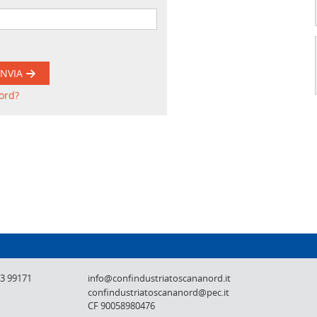
INVIA
ord?
Confindustria Toscana Nord - Lucca, Pistoi
73 99171
info@confindustriatoscananord.it
confindustriatoscananord@pec.it
CF 90058980476