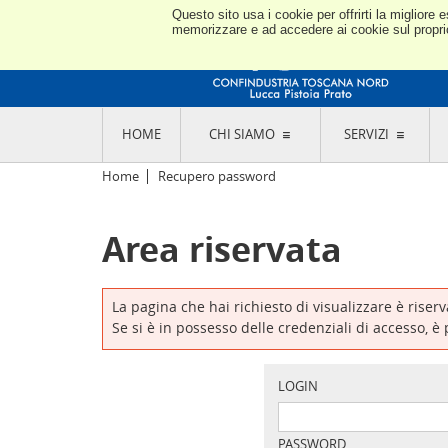
Questo sito usa i cookie per offrirti la miglior
memorizzare e ad accedere ai cookie sul proprio 
HOME
CHI SIAMO
SERVIZI
L'ASSOCIAZIONE
GO
Home
Recupero password
STORIA E MISSION
CON
STATUTO E REGOLAMENTI
CON
Area riservata
CODICE ETICO E DEI VALORI ASSOCIATIVI
SEZ
TRASPARENZA CONTRIBUTI PUBBLICI
CO
RAPPRESENTANZA
DE
L'INDUSTRIA E IL TERRITORIO DI LUCCA,
La pagina che hai richiesto di visualizzare è riser
PISTOIA E PRATO
OR
Se si è in possesso delle credenziali di accesso, è
SEDI E CONTATTI
COM
ABOUT US
IND
GIO
LOGIN
PASSWORD