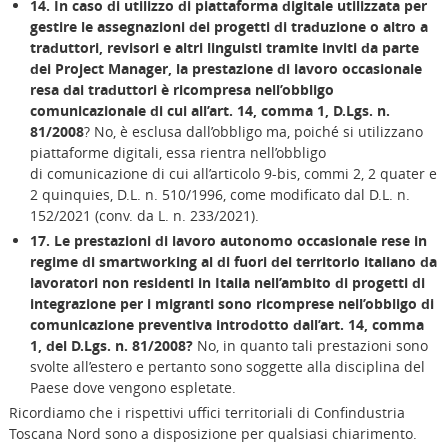
14. In caso di utilizzo di piattaforma digitale utilizzata per
gestire le assegnazioni dei progetti di traduzione o altro a
traduttori, revisori e altri linguisti tramite inviti da parte
dei Project Manager, la prestazione di lavoro occasionale
resa dai traduttori è ricompresa nell’obbligo
comunicazionale di cui all’art. 14, comma 1, D.Lgs. n.
81/2008
? No, è esclusa dall’obbligo ma, poiché si utilizzano
piattaforme digitali, essa rientra nell’obbligo
di comunicazione di cui all’articolo 9-bis, commi 2, 2 quater e
2 quinquies, D.L. n. 510/1996, come modificato dal D.L. n.
152/2021 (conv. da L. n. 233/2021).
17. Le prestazioni di lavoro autonomo occasionale rese in
regime di smartworking al di fuori del territorio italiano da
lavoratori non residenti in Italia nell’ambito di progetti di
integrazione per i migranti sono ricomprese nell’obbligo di
comunicazione preventiva introdotto dall’art. 14, comma
1, del D.Lgs. n. 81/2008?
No, in quanto tali prestazioni sono
svolte all’estero e pertanto sono soggette alla disciplina del
Paese dove vengono espletate.
Ricordiamo che i rispettivi uffici territoriali di Confindustria
Toscana Nord sono a disposizione per qualsiasi chiarimento.