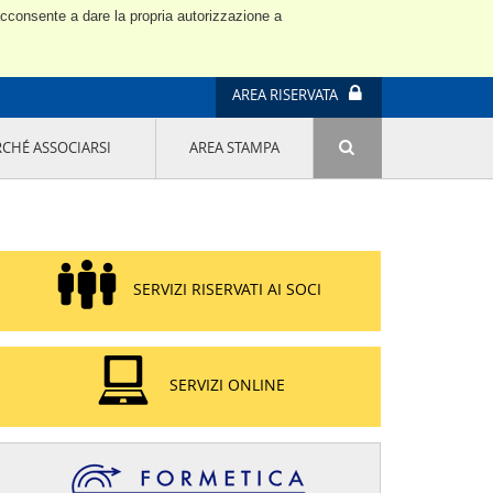
 acconsente a dare la propria autorizzazione a
AREA RISERVATA
RCHÉ ASSOCIARSI
AREA STAMPA
ATTIVITÀ E PROGETTI SPECIALI
E' DI MODA IL MIO FUTURO 9A EDIZIONE
SOSTENIBILITÀ - USA LA TESTA! QUARTA
EDIZIONE
PROGETTO LU.ME.
SERVIZI RISERVATI AI SOCI
IL MANAGER DELLA SOSTENIBILITÀ NEL
DISTRETTO TESSILE PRATESE
GRUPPO IMPRENDITORIA FEMMINILE
SOSTENIBILITÀ
SERVIZI ONLINE