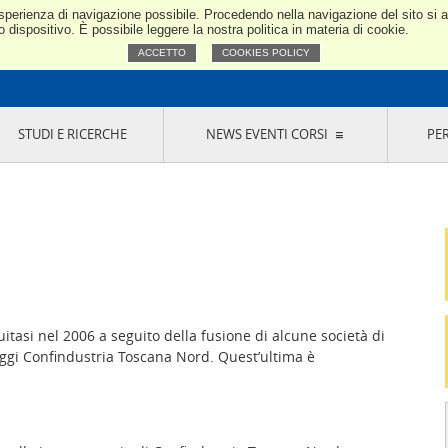
e esperienza di navigazione possibile. Procedendo nella navigazione del sito si
Confindustria Toscana Nord
dispositivo. È possibile leggere la nostra politica in materia di cookie.
ACCETTO
COOKIES POLICY
STUDI E RICERCHE
NEWS EVENTI CORSI
PE
VERNANCE
RISERVATI AI SOCI
NEWS
EVENTI
LA NOSTRA RETE
ONLINE
CORSI
LE SOCIETÀ
SIGLIO DI PRESIDENZA
SISTEMA CONFINDUSTRIA
SIGLIO GENERALE
PARTECIPAZIONI
IONI MERCEOLOGICHE
RAPPRESENTANZE IN ENTI ESTERNI
MMISSIONE DI
SOCIETÀ, CONSORZI, RETI DI IMPRESA E
SIGNAZIONE
GRUPPI DI ACQUISTO
GANI DI CONTROLLO
uitasi nel 2006 a seguito della fusione di alcune società di
ITATO PICCOLA
 oggi Confindustria Toscana Nord. Quest’ultima è
USTRIA
VANI IMPRENDITORI