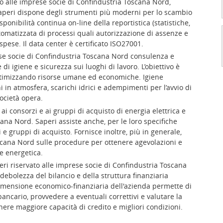
olto alle imprese socie di Confindustria Toscana Nord,
Saperi dispone degli strumenti più moderni per lo scambio
sponibilità continua on-line della reportistica (statistiche,
automatizzata di processi quali autorizzazione di assenze e
 spese. Il data center è certificato ISO27001.
rese socie di Confindustria Toscana Nord consulenza e
di igiene e sicurezza sui luoghi di lavoro. L’obiettivo è
 ottimizzando risorse umane ed economiche. Igiene
ni in atmosfera, scarichi idrici e adempimenti per l’avvio di
società opera.
ai consorzi e ai gruppi di acquisto di energia elettrica e
na Nord. Saperi assiste anche, per le loro specifiche
 e gruppi di acquisto. Fornisce inoltre, più in generale,
scana Nord sulle procedure per ottenere agevolazioni e
e energetica.
ri riservato alle imprese socie di Confindustria Toscana
ebolezza del bilancio e della struttura finanziaria
 dimensione economico-finanziaria dell'azienda permette di
cario, provvedere a eventuali correttivi e valutare la
enere maggiore capacità di credito e migliori condizioni.