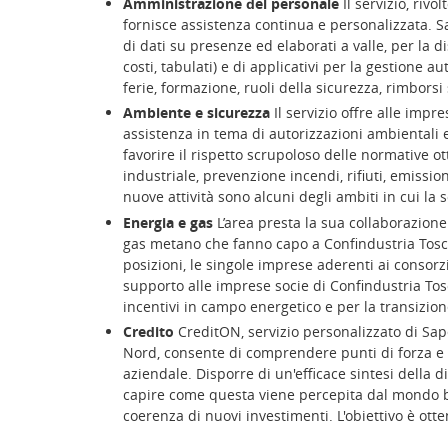
Amministrazione del personale
Il servizio, riv
fornisce assistenza continua e personalizzata. 
di dati su presenze ed elaborati a valle, per la di
costi, tabulati) e di applicativi per la gestione 
ferie, formazione, ruoli della sicurezza, rimborsi
Ambiente e sicurezza
Il servizio offre alle imp
assistenza in tema di autorizzazioni ambientali e 
favorire il rispetto scrupoloso delle normative
industriale, prevenzione incendi, rifiuti, emissio
nuove attività sono alcuni degli ambiti in cui la 
Energia e gas
L’area presta la sua collaborazione 
gas metano che fanno capo a Confindustria Tosca
posizioni, le singole imprese aderenti ai consorzi
supporto alle imprese socie di Confindustria To
incentivi in campo energetico e per la transizion
Credito
CreditON, servizio personalizzato di Sape
Nord, consente di comprendere punti di forza e d
aziendale. Disporre di un'efficace sintesi della
capire come questa viene percepita dal mondo ban
coerenza di nuovi investimenti. L'obiettivo è ott