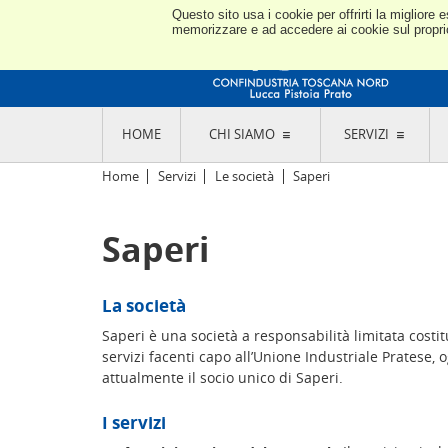
Questo sito usa i cookie per offrirti la miglior
memorizzare e ad accedere ai cookie sul proprio 
HOME
CHI SIAMO
SERVIZI
L'ASSOCIAZIONE
GO
Home
Servizi
Le società
Saperi
STORIA E MISSION
CON
STATUTO E REGOLAMENTI
CON
Saperi
CODICE ETICO E DEI VALORI ASSOCIATIVI
SEZ
TRASPARENZA CONTRIBUTI PUBBLICI
CO
RAPPRESENTANZA
DE
L'INDUSTRIA E IL TERRITORIO DI LUCCA,
La società
PISTOIA E PRATO
OR
SEDI E CONTATTI
Saperi è una società a responsabilità limitata costit
COM
ABOUT US
servizi facenti capo all’Unione Industriale Pratese,
IND
attualmente il socio unico di Saperi.
GIO
I servizi