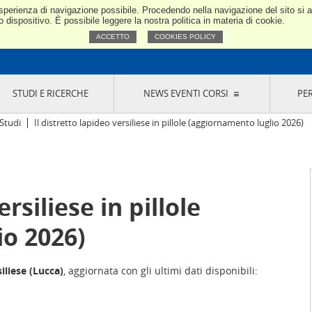
e esperienza di navigazione possibile. Procedendo nella navigazione del sito si
Confindustria Toscana Nord
dispositivo. È possibile leggere la nostra politica in materia di cookie.
ACCETTO
COOKIES POLICY
STUDI E RICERCHE
NEWS EVENTI CORSI
PE
VERNANCE
RISERVATI AI SOCI
NEWS
EVENTI
LA NOSTRA RETE
ONLINE
CORSI
LE SOCIETÀ
Studi
Il distretto lapideo versiliese in pillole (aggiornamento luglio 2026)
SIGLIO DI PRESIDENZA
SISTEMA CONFINDUSTRIA
SIGLIO GENERALE
PARTECIPAZIONI
IONI MERCEOLOGICHE
RAPPRESENTANZE IN ENTI ESTERNI
MMISSIONE DI
SOCIETÀ, CONSORZI, RETI DI IMPRESA E
ersiliese in pillole
SIGNAZIONE
GRUPPI DI ACQUISTO
GANI DI CONTROLLO
io 2026)
ITATO PICCOLA
USTRIA
VANI IMPRENDITORI
iliese (Lucca)
, aggiornata con gli ultimi dati disponibili: