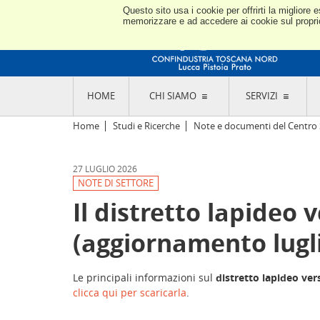
Questo sito usa i cookie per offrirti la miglior
memorizzare e ad accedere ai cookie sul proprio 
HOME
CHI SIAMO
SERVIZI
L'ASSOCIAZIONE
GO
Home
Studi e Ricerche
Note e documenti del Centro 
STORIA E MISSION
CON
STATUTO E REGOLAMENTI
CON
27 LUGLIO 2026
CODICE ETICO E DEI VALORI ASSOCIATIVI
SEZ
NOTE DI SETTORE
TRASPARENZA CONTRIBUTI PUBBLICI
CO
RAPPRESENTANZA
Il distretto lapideo v
DE
L'INDUSTRIA E IL TERRITORIO DI LUCCA,
PISTOIA E PRATO
OR
(aggiornamento lugl
SEDI E CONTATTI
COM
ABOUT US
IND
GIO
Le principali informazioni sul
distretto lapideo vers
clicca qui per scaricarla
.