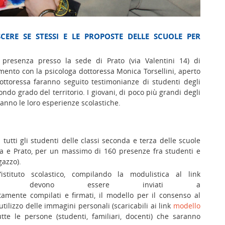
ERE SE STESSI E LE PROPOSTE DELLE SCUOLE PER
 presenza presso la sede di Prato (via Valentini 14) di
ento con la psicologa dottoressa Monica Torsellini, aperto
 dottoressa faranno seguito testimonianze di studenti degli
ondo grado del territorio. I giovani, di poco più grandi degli
ranno le loro esperienze scolastiche.
 tutti gli studenti delle classi seconda e terza delle scuole
ia e Prato, per un massimo di 160 presenze fra studenti e
gazzo).
l’istituto scolastico, compilando la modulistica al link
ente devono essere inviati a
amente compilati e firmati, il modello per il consenso al
utilizzo delle immagini personali (scaricabili ai link
modello
utte le persone (studenti, familiari, docenti) che saranno