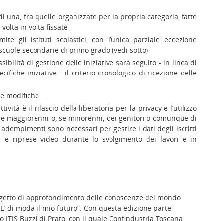
ù di una, fra quelle organizzate per la propria categoria, fatte
volta in volta fissate
ite gli istituti scolastici, con l’unica parziale eccezione
 scuole secondarie di primo grado (vedi sotto)
ibilità di gestione delle iniziative sarà seguito - in linea di
ifiche iniziative - il criterio cronologico di ricezione delle
lle modifiche
vità è il rilascio della liberatoria per la privacy e l’utilizzo
 se maggiorenni o, se minorenni, dei genitori o comunque di
i adempimenti sono necessari per gestire i dati degli iscritti
ci e riprese video durante lo svolgimento dei lavori e in
ogetto di approfondimento delle conoscenze del mondo
E’ di moda il mio futuro”. Con questa edizione parte
o ITIS Buzzi di Prato, con il quale Confindustria Toscana