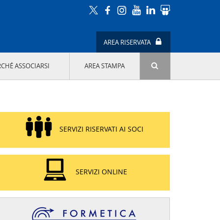
AREA RISERVATA
RCHÉ ASSOCIARSI
AREA STAMPA
ATTIVITÀ E PROGETTI SPECIALI
E' DI MODA IL MIO FUTURO 9A EDIZIONE
SOSTENIBILITÀ - USA LA TESTA! QUARTA
EDIZIONE
PROGETTO LU.ME.
SERVIZI RISERVATI AI SOCI
IL MANAGER DELLA SOSTENIBILITÀ NEL
DISTRETTO TESSILE PRATESE
GRUPPO IMPRENDITORIA FEMMINILE
SOSTENIBILITÀ
SERVIZI ONLINE