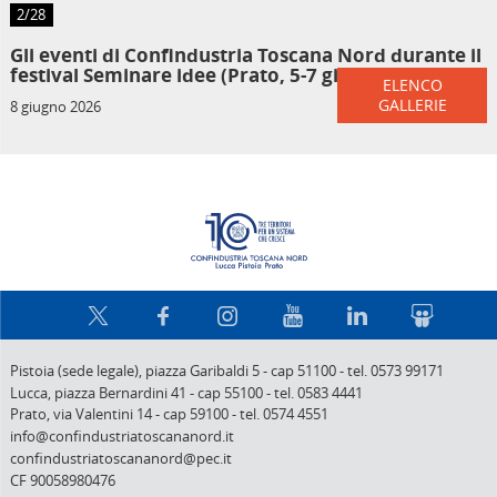
2/28
Gli eventi di Confindustria Toscana Nord durante il
festival Seminare idee (Prato, 5-7 giugno 2026)
ELENCO
GALLERIE
8 giugno 2026
Confindus
Pistoia (sede legale),
piazza Garibaldi 5
-
cap 51100
-
tel. 0573 99171
Lucca,
piazza Bernardini 41
-
cap 55100
-
tel. 0583 4441
Prato,
via Valentini 14
-
cap 59100
-
tel. 0574 4551
info@confindustriatoscananord.it
confindustriatoscananord@pec.it
CF 90058980476