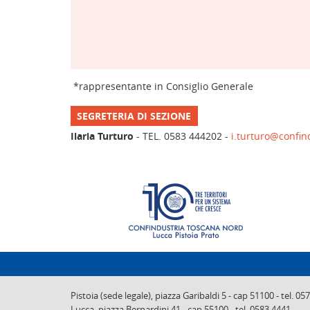
*rappresentante in Consiglio Generale
SEGRETERIA DI SEZIONE
Ilaria Turturo
- TEL. 0583 444202 -
i.turturo@confin
Pistoia (sede legale),
piazza Garibaldi 5
-
cap 51100
-
tel. 05
Lucca,
piazza Bernardini 41
-
cap 55100
-
tel. 0583 4441