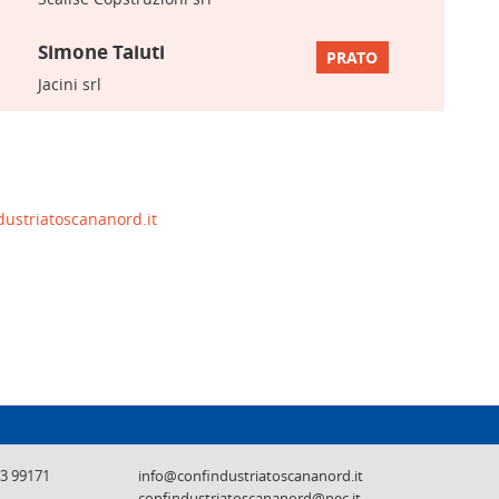
Simone Taiuti
PRATO
Jacini srl
dustriatoscananord.it
Confindustria Toscana Nord - Lucca, Pistoi
73 99171
info@confindustriatoscananord.it
confindustriatoscananord@pec.it