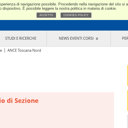
e esperienza di navigazione possibile. Procedendo nella navigazione del sito si
Confindustria Toscana Nord
dispositivo. È possibile leggere la nostra politica in materia di cookie.
ACCETTO
COOKIES POLICY
STUDI E RICERCHE
NEWS EVENTI CORSI
PE
VERNANCE
RISERVATI AI SOCI
NEWS
EVENTI
LA NOSTRA RETE
ONLINE
CORSI
LE SOCIETÀ
he
ANCE Toscana Nord
SIGLIO DI PRESIDENZA
SISTEMA CONFINDUSTRIA
SIGLIO GENERALE
PARTECIPAZIONI
IONI MERCEOLOGICHE
RAPPRESENTANZE IN ENTI ESTERNI
MMISSIONE DI
SOCIETÀ, CONSORZI, RETI DI IMPRESA E
SIGNAZIONE
GRUPPI DI ACQUISTO
GANI DI CONTROLLO
ITATO PICCOLA
io di Sezione
USTRIA
VANI IMPRENDITORI