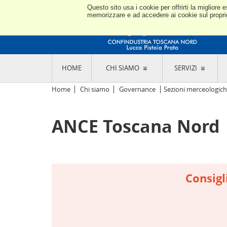
Questo sito usa i cookie per offrirti la miglior
memorizzare e ad accedere ai cookie sul proprio 
HOME
CHI SIAMO
SERVIZI
L'ASSOCIAZIONE
GO
Home
Chi siamo
Governance
Sezioni merceologic
STORIA E MISSION
CON
STATUTO E REGOLAMENTI
CON
ANCE Toscana Nord
CODICE ETICO E DEI VALORI ASSOCIATIVI
SEZ
TRASPARENZA CONTRIBUTI PUBBLICI
CO
RAPPRESENTANZA
DE
L'INDUSTRIA E IL TERRITORIO DI LUCCA,
PISTOIA E PRATO
OR
SEDI E CONTATTI
COM
Consigl
ABOUT US
IND
GIO