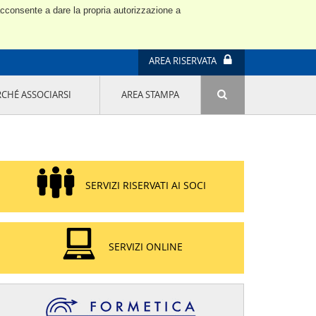
 acconsente a dare la propria autorizzazione a
AREA RISERVATA
RCHÉ ASSOCIARSI
AREA STAMPA
ATTIVITÀ E PROGETTI SPECIALI
E' DI MODA IL MIO FUTURO 9A EDIZIONE
SOSTENIBILITÀ - USA LA TESTA! QUARTA
EDIZIONE
PROGETTO LU.ME.
SERVIZI RISERVATI AI SOCI
IL MANAGER DELLA SOSTENIBILITÀ NEL
DISTRETTO TESSILE PRATESE
GRUPPO IMPRENDITORIA FEMMINILE
SOSTENIBILITÀ
SERVIZI ONLINE