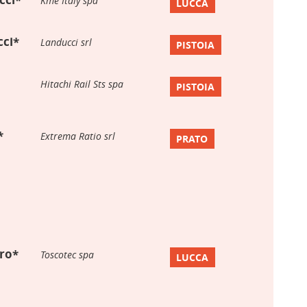
Kme Italy spa
LUCCA
ci*
Landucci srl
PISTOIA
Hitachi Rail Sts spa
PISTOIA
*
Extrema Ratio srl
PRATO
ro*
Toscotec spa
LUCCA