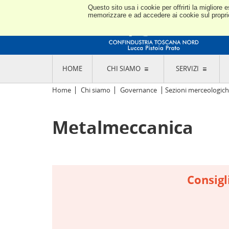
Questo sito usa i cookie per offrirti la miglior
memorizzare e ad accedere ai cookie sul proprio 
HOME
CHI SIAMO
SERVIZI
L'ASSOCIAZIONE
GO
Home
Chi siamo
Governance
Sezioni merceologic
STORIA E MISSION
CON
STATUTO E REGOLAMENTI
CON
Metalmeccanica
CODICE ETICO E DEI VALORI ASSOCIATIVI
SEZ
TRASPARENZA CONTRIBUTI PUBBLICI
CO
RAPPRESENTANZA
DE
L'INDUSTRIA E IL TERRITORIO DI LUCCA,
PISTOIA E PRATO
OR
SEDI E CONTATTI
COM
Consigl
ABOUT US
IND
GIO