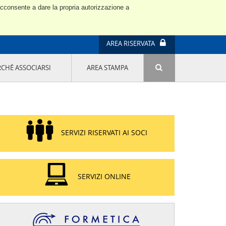
 acconsente a dare la propria autorizzazione a
AREA RISERVATA
RCHÉ ASSOCIARSI
AREA STAMPA
ATTIVITÀ E PROGETTI SPECIALI
E' DI MODA IL MIO FUTURO 9A EDIZIONE
SOSTENIBILITÀ - USA LA TESTA! QUARTA
EDIZIONE
PROGETTO LU.ME.
SERVIZI RISERVATI AI SOCI
IL MANAGER DELLA SOSTENIBILITÀ NEL
DISTRETTO TESSILE PRATESE
GRUPPO IMPRENDITORIA FEMMINILE
SOSTENIBILITÀ
SERVIZI ONLINE