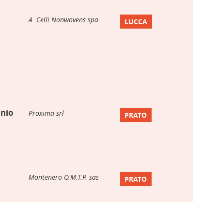
A. Celli Nonwovens spa
LUCCA
nio
Proxima srl
PRATO
Montenero O.M.T.P. sas
PRATO