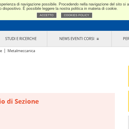
e esperienza di navigazione possibile. Procedendo nella navigazione del sito si
Confindustria Toscana Nord
dispositivo. È possibile leggere la nostra politica in materia di cookie.
ACCETTO
COOKIES POLICY
STUDI E RICERCHE
NEWS EVENTI CORSI
PE
VERNANCE
RISERVATI AI SOCI
NEWS
EVENTI
LA NOSTRA RETE
ONLINE
CORSI
LE SOCIETÀ
he
Metalmeccanica
SIGLIO DI PRESIDENZA
SISTEMA CONFINDUSTRIA
SIGLIO GENERALE
PARTECIPAZIONI
IONI MERCEOLOGICHE
RAPPRESENTANZE IN ENTI ESTERNI
MMISSIONE DI
SOCIETÀ, CONSORZI, RETI DI IMPRESA E
SIGNAZIONE
GRUPPI DI ACQUISTO
GANI DI CONTROLLO
ITATO PICCOLA
io di Sezione
USTRIA
VANI IMPRENDITORI