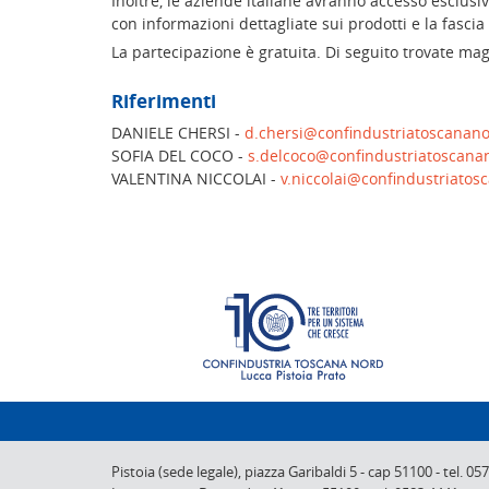
Inoltre, le aziende italiane avranno accesso esclusi
con informazioni dettagliate sui prodotti e la fascia
La partecipazione è gratuita. Di seguito trovate ma
Riferimenti
DANIELE CHERSI -
d.chersi@confindustriatoscanano
SOFIA DEL COCO -
s.delcoco@confindustriatoscanan
VALENTINA NICCOLAI -
v.niccolai@confindustriatos
Pistoia (sede legale),
piazza Garibaldi 5
-
cap 51100
-
tel. 05