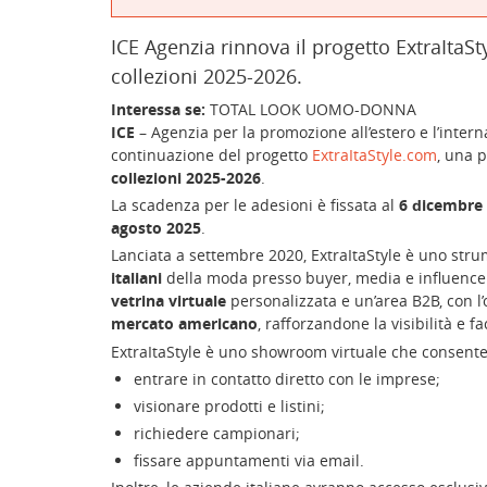
ICE Agenzia rinnova il progetto ExtraItaSt
collezioni 2025-2026.
Interessa se:
TOTAL LOOK UOMO-DONNA
ICE
– Agenzia per la promozione all’estero e l’intern
continuazione del progetto
ExtraItaStyle.com
, una 
collezioni 2025-2026
.
La scadenza per le adesioni è fissata al
6 dicembre
agosto 2025
.
Lanciata a settembre 2020, ExtraItaStyle è uno str
italiani
della moda presso buyer, media e influencer 
vetrina virtuale
personalizzata e un’area B2B, con l’
mercato americano
, rafforzandone la visibilità e fa
ExtraItaStyle è uno showroom virtuale che consente 
entrare in contatto diretto con le imprese;
visionare prodotti e listini;
richiedere campionari;
fissare appuntamenti via email.