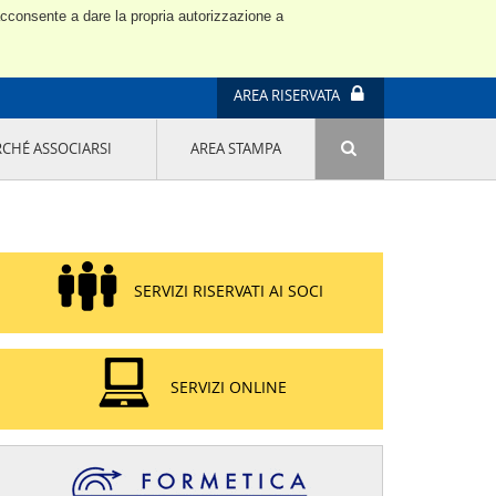
 acconsente a dare la propria autorizzazione a
AREA RISERVATA
RCHÉ ASSOCIARSI
AREA STAMPA
ATTIVITÀ E PROGETTI SPECIALI
E' DI MODA IL MIO FUTURO 9A EDIZIONE
SOSTENIBILITÀ - USA LA TESTA! QUARTA
EDIZIONE
PROGETTO LU.ME.
SERVIZI RISERVATI AI SOCI
IL MANAGER DELLA SOSTENIBILITÀ NEL
DISTRETTO TESSILE PRATESE
GRUPPO IMPRENDITORIA FEMMINILE
SOSTENIBILITÀ
SERVIZI ONLINE