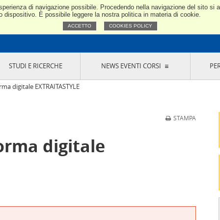
e esperienza di navigazione possibile. Procedendo nella navigazione del sito si
Confindustria Toscana Nord
dispositivo. È possibile leggere la nostra politica in materia di cookie.
ACCETTO
COOKIES POLICY
STUDI E RICERCHE
NEWS EVENTI CORSI
PE
VERNANCE
RISERVATI AI SOCI
NEWS
EVENTI
LA NOSTRA RETE
ONLINE
CORSI
LE SOCIETÀ
ma digitale EXTRAITASTYLE
SIGLIO DI PRESIDENZA
SISTEMA CONFINDUSTRIA
SIGLIO GENERALE
PARTECIPAZIONI
STAMPA
IONI MERCEOLOGICHE
RAPPRESENTANZE IN ENTI ESTERNI
MMISSIONE DI
SOCIETÀ, CONSORZI, RETI DI IMPRESA E
rma digitale
SIGNAZIONE
GRUPPI DI ACQUISTO
GANI DI CONTROLLO
ITATO PICCOLA
USTRIA
VANI IMPRENDITORI