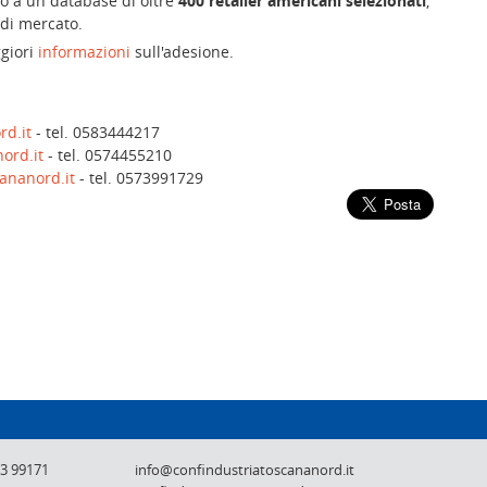
vo a un database di oltre
400 retailer americani selezionati
,
 di mercato.
ggiori
informazioni
sull'adesione.
rd.it
- tel. 0583444217
ord.it
- tel. 0574455210
cananord.it
- tel. 0573991729
Confindustria Toscana Nord - Lucca, Pistoi
73 99171
info@confindustriatoscananord.it