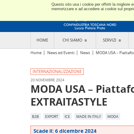
Questo sito usa i cookie per offrirti la miglior
memorizzare e ad accedere ai cookie sul proprio 
HOME
CHI SIAMO
SERVIZI
L'ASSOCIAZIONE
GO
Home
News ed Eventi
News
MODA USA – Piattafor
STORIA E MISSION
CON
STATUTO E REGOLAMENTI
CON
INTERNAZIONALIZZAZIONE
CODICE ETICO E DEI VALORI ASSOCIATIVI
SEZ
TRASPARENZA CONTRIBUTI PUBBLICI
20 NOVEMBRE 2024
CO
RAPPRESENTANZA
MODA USA – Piattafo
DE
L'INDUSTRIA E IL TERRITORIO DI LUCCA,
PISTOIA E PRATO
OR
EXTRAITASTYLE
SEDI E CONTATTI
COM
ABOUT US
IND
GIO
B2B
EXPORT
ICE
MADE IN ITALY
MODA
Scade il: 6 dicembre 2024