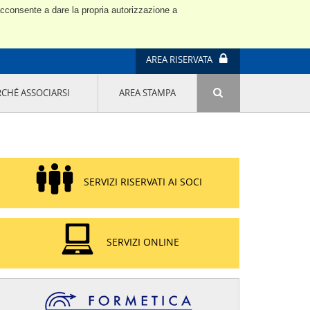
 acconsente a dare la propria autorizzazione a
AREA RISERVATA
RCHÉ ASSOCIARSI
AREA STAMPA
ATTIVITÀ E PROGETTI SPECIALI
E' DI MODA IL MIO FUTURO 9A EDIZIONE
SOSTENIBILITÀ - USA LA TESTA! QUARTA
EDIZIONE
PROGETTO LU.ME.
SERVIZI RISERVATI AI SOCI
IL MANAGER DELLA SOSTENIBILITÀ NEL
DISTRETTO TESSILE PRATESE
GRUPPO IMPRENDITORIA FEMMINILE
SOSTENIBILITÀ
SERVIZI ONLINE