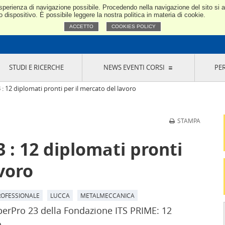
e esperienza di navigazione possibile. Procedendo nella navigazione del sito si
Confindustria Toscana Nord
dispositivo. È possibile leggere la nostra politica in materia di cookie.
ACCETTO
COOKIES POLICY
STUDI E RICERCHE
NEWS EVENTI CORSI
PE
VERNANCE
RISERVATI AI SOCI
NEWS
EVENTI
LA NOSTRA RETE
ONLINE
CORSI
LE SOCIETÀ
 12 diplomati pronti per il mercato del lavoro
SIGLIO DI PRESIDENZA
SISTEMA CONFINDUSTRIA
SIGLIO GENERALE
PARTECIPAZIONI
STAMPA
IONI MERCEOLOGICHE
RAPPRESENTANZE IN ENTI ESTERNI
MMISSIONE DI
SOCIETÀ, CONSORZI, RETI DI IMPRESA E
 : 12 diplomati pronti
SIGNAZIONE
GRUPPI DI ACQUISTO
GANI DI CONTROLLO
voro
ITATO PICCOLA
USTRIA
VANI IMPRENDITORI
ROFESSIONALE
LUCCA
METALMECCANICA
perPro 23 della Fondazione ITS PRIME: 12
.