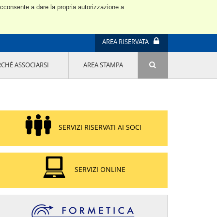
 acconsente a dare la propria autorizzazione a
AREA RISERVATA
RCHÉ ASSOCIARSI
AREA STAMPA
ATTIVITÀ E PROGETTI SPECIALI
E' DI MODA IL MIO FUTURO 9A EDIZIONE
SOSTENIBILITÀ - USA LA TESTA! QUARTA
EDIZIONE
PROGETTO LU.ME.
SERVIZI RISERVATI AI SOCI
IL MANAGER DELLA SOSTENIBILITÀ NEL
DISTRETTO TESSILE PRATESE
GRUPPO IMPRENDITORIA FEMMINILE
SOSTENIBILITÀ
SERVIZI ONLINE