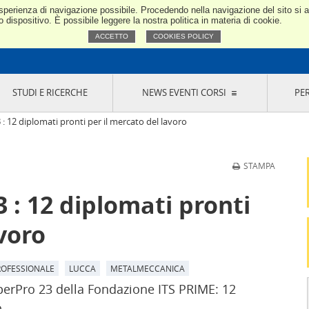
e esperienza di navigazione possibile. Procedendo nella navigazione del sito si
Confindustria Toscana Nord
dispositivo. È possibile leggere la nostra politica in materia di cookie.
ACCETTO
COOKIES POLICY
STUDI E RICERCHE
NEWS EVENTI CORSI
PE
VERNANCE
RISERVATI AI SOCI
NEWS
EVENTI
LA NOSTRA RETE
ONLINE
CORSI
LE SOCIETÀ
 12 diplomati pronti per il mercato del lavoro
SIGLIO DI PRESIDENZA
SISTEMA CONFINDUSTRIA
SIGLIO GENERALE
PARTECIPAZIONI
STAMPA
IONI MERCEOLOGICHE
RAPPRESENTANZE IN ENTI ESTERNI
MMISSIONE DI
SOCIETÀ, CONSORZI, RETI DI IMPRESA E
 : 12 diplomati pronti
SIGNAZIONE
GRUPPI DI ACQUISTO
GANI DI CONTROLLO
voro
ITATO PICCOLA
USTRIA
VANI IMPRENDITORI
ROFESSIONALE
LUCCA
METALMECCANICA
perPro 23 della Fondazione ITS PRIME: 12
.