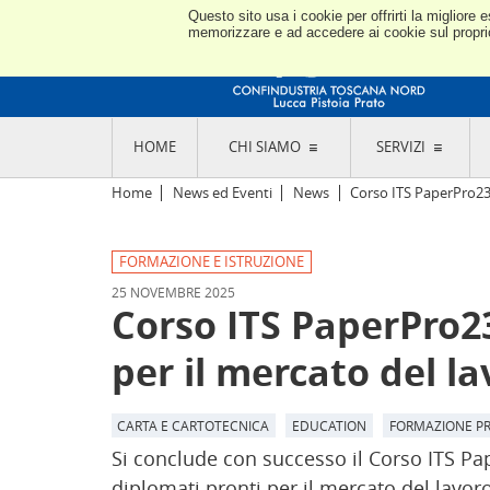
Questo sito usa i cookie per offrirti la miglior
memorizzare e ad accedere ai cookie sul proprio 
HOME
CHI SIAMO
SERVIZI
L'ASSOCIAZIONE
GO
Home
News ed Eventi
News
Corso ITS PaperPro23 :
STORIA E MISSION
CON
STATUTO E REGOLAMENTI
CON
FORMAZIONE E ISTRUZIONE
CODICE ETICO E DEI VALORI ASSOCIATIVI
SEZ
TRASPARENZA CONTRIBUTI PUBBLICI
25 NOVEMBRE 2025
CO
RAPPRESENTANZA
Corso ITS PaperPro23
DE
L'INDUSTRIA E IL TERRITORIO DI LUCCA,
PISTOIA E PRATO
OR
per il mercato del la
SEDI E CONTATTI
COM
ABOUT US
IND
GIO
CARTA E CARTOTECNICA
EDUCATION
FORMAZIONE P
Si conclude con successo il Corso ITS Pa
diplomati pronti per il mercato del lavoro