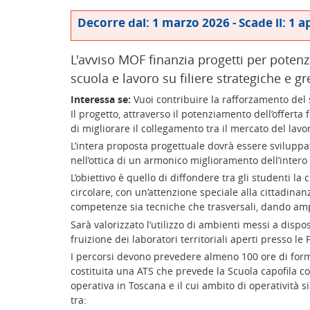
Decorre dal: 1 marzo 2026 - Scade il: 1 a
L'avviso MOF finanzia progetti per potenzi
scuola e lavoro su filiere strategiche e 
Interessa se:
Vuoi contribuire la rafforzamento del 
Il progetto, attraverso il potenziamento dell’offerta fo
di migliorare il collegamento tra il mercato del lav
L’intera proposta progettuale dovrà essere sviluppata
nell’ottica di un armonico miglioramento dell’intero
L’obiettivo è quello di diffondere tra gli studenti l
circolare, con un’attenzione speciale alla cittadinan
competenze sia tecniche che trasversali, dando ampi
Sarà valorizzato l’utilizzo di ambienti messi a dispo
fruizione dei laboratori territoriali aperti presso le 
I percorsi devono prevedere almeno 100 ore di forma
costituita una ATS che prevede la Scuola capofila 
operativa in Toscana e il cui ambito di operatività s
tra: