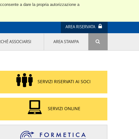
 acconsente a dare la propria autorizzazione a
AREA RISERVATA
RCHÉ ASSOCIARSI
AREA STAMPA
ATTIVITÀ E PROGETTI SPECIALI
E' DI MODA IL MIO FUTURO 9A EDIZIONE
SOSTENIBILITÀ - USA LA TESTA! QUARTA
EDIZIONE
PROGETTO LU.ME.
SERVIZI RISERVATI AI SOCI
IL MANAGER DELLA SOSTENIBILITÀ NEL
DISTRETTO TESSILE PRATESE
GRUPPO IMPRENDITORIA FEMMINILE
SOSTENIBILITÀ
SERVIZI ONLINE