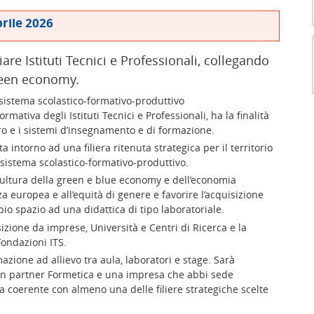
prile 2026
are Istituti Tecnici e Professionali, collegando
green economy.
sistema scolastico-formativo-produttivo
rmativa degli Istituti Tecnici e Professionali, ha la finalità
oro e i sistemi d’insegnamento e di formazione.
 intorno ad una filiera ritenuta strategica per il territorio
 sistema scolastico-formativo-produttivo.
a cultura della green e blue economy e dell’economia
za europea e all’equità di genere e favorire l’acquisizione
o spazio ad una didattica di tipo laboratoriale.
sizione da imprese, Università e Centri di Ricerca e la
Fondazioni ITS.
zione ad allievo tra aula, laboratori e stage. Sarà
con partner Formetica e una impresa che abbi sede
ia coerente con almeno una delle filiere strategiche scelte