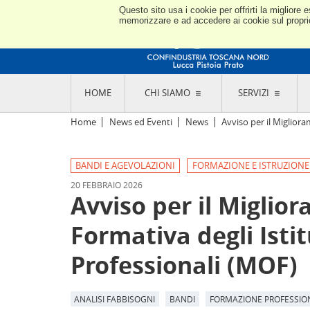
Questo sito usa i cookie per offrirti la miglior
memorizzare e ad accedere ai cookie sul proprio 
HOME
CHI SIAMO
SERVIZI
L'ASSOCIAZIONE
GO
Home
News ed Eventi
News
Avviso per il Migliora
STORIA E MISSION
CON
STATUTO E REGOLAMENTI
CON
BANDI E AGEVOLAZIONI
FORMAZIONE E ISTRUZIONE
CODICE ETICO E DEI VALORI ASSOCIATIVI
SEZ
TRASPARENZA CONTRIBUTI PUBBLICI
20 FEBBRAIO 2026
CO
RAPPRESENTANZA
Avviso per il Miglio
DE
L'INDUSTRIA E IL TERRITORIO DI LUCCA,
PISTOIA E PRATO
OR
Formativa degli Istit
SEDI E CONTATTI
COM
ABOUT US
IND
Professionali (MOF)
GIO
ANALISI FABBISOGNI
BANDI
FORMAZIONE PROFESSIO