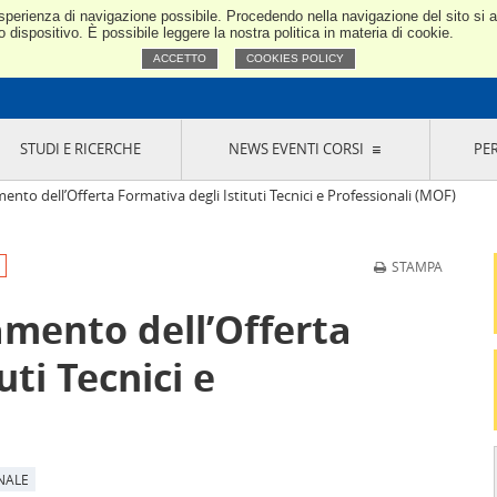
e esperienza di navigazione possibile. Procedendo nella navigazione del sito si
Confindustria Toscana Nord
dispositivo. È possibile leggere la nostra politica in materia di cookie.
ACCETTO
COOKIES POLICY
STUDI E RICERCHE
NEWS EVENTI CORSI
PE
VERNANCE
RISERVATI AI SOCI
NEWS
EVENTI
LA NOSTRA RETE
ONLINE
CORSI
LE SOCIETÀ
mento dell’Offerta Formativa degli Istituti Tecnici e Professionali (MOF)
SIGLIO DI PRESIDENZA
SISTEMA CONFINDUSTRIA
SIGLIO GENERALE
PARTECIPAZIONI
STAMPA
IONI MERCEOLOGICHE
RAPPRESENTANZE IN ENTI ESTERNI
MMISSIONE DI
SOCIETÀ, CONSORZI, RETI DI IMPRESA E
ramento dell’Offerta
SIGNAZIONE
GRUPPI DI ACQUISTO
GANI DI CONTROLLO
uti Tecnici e
ITATO PICCOLA
USTRIA
VANI IMPRENDITORI
NALE