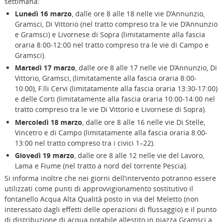
settimana:
Lunedì 16 marzo
, dalle ore 8 alle 18 nelle vie D’Annunzio,
Gramsci, Di Vittorio (nel tratto compreso tra le vie D’Annunzio
e Gramsci) e Livornese di Sopra (limitatamente alla fascia
oraria 8:00-12:00 nel tratto compreso tra le vie di Campo e
Gramsci).
Martedì 17 marzo
, dalle ore 8 alle 17 nelle vie D’Annunzio, Di
Vittorio, Gramsci, (limitatamente alla fascia oraria 8:00-
10:00), F.lli Cervi (limitatamente alla fascia oraria 13:30-17:00)
e delle Corti (limitatamente alla fascia oraria 10:00-14:00 nel
tratto compreso tra le vie Di Vittorio e Livornese di Sopra).
Mercoledì 18 marzo
, dalle ore 8 alle 16 nelle vie Di Stelle,
Vincetro e di Campo (limitatamente alla fascia oraria 8:00-
13:00 nel tratto compreso tra i civici 1–22).
Giovedì 19 marzo
, dalle ore 8 alle 12 nelle vie del Lavoro,
Lama e Fiume (nel tratto a nord del torrente Pescia).
Si informa inoltre che nei giorni dell’intervento potranno essere
utilizzati come punti di approvvigionamento sostitutivo il
fontanello Acqua Alta Qualità posto in via del Meletto (non
interessato dagli effetti delle operazioni di flussaggio) e il punto
di distribuzione di acqua potabile allestito in piazza Gramsci a