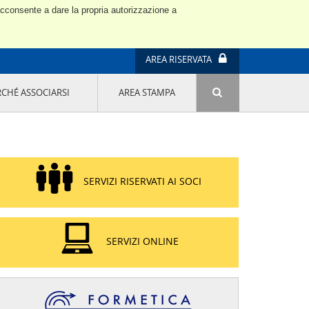
 acconsente a dare la propria autorizzazione a
AREA RISERVATA
RCHÉ ASSOCIARSI
AREA STAMPA
ATTIVITÀ E PROGETTI SPECIALI
E' DI MODA IL MIO FUTURO 9A EDIZIONE
SOSTENIBILITÀ - USA LA TESTA! QUARTA
EDIZIONE
PROGETTO LU.ME.
SERVIZI RISERVATI AI SOCI
IL MANAGER DELLA SOSTENIBILITÀ NEL
DISTRETTO TESSILE PRATESE
GRUPPO IMPRENDITORIA FEMMINILE
SOSTENIBILITÀ
SERVIZI ONLINE