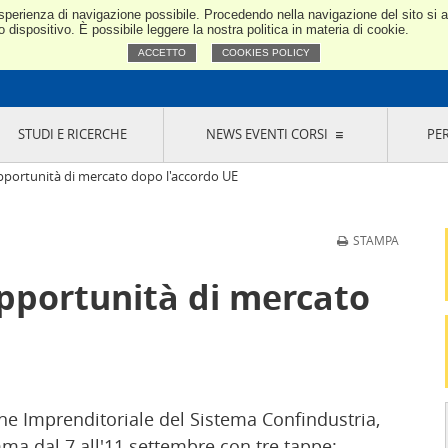
e esperienza di navigazione possibile. Procedendo nella navigazione del sito si
Confindustria Toscana Nord
dispositivo. È possibile leggere la nostra politica in materia di cookie.
ACCETTO
COOKIES POLICY
STUDI E RICERCHE
NEWS EVENTI CORSI
PE
VERNANCE
RISERVATI AI SOCI
NEWS
EVENTI
LA NOSTRA RETE
ONLINE
CORSI
LE SOCIETÀ
ortunità di mercato dopo l'accordo UE
SIGLIO DI PRESIDENZA
SISTEMA CONFINDUSTRIA
SIGLIO GENERALE
PARTECIPAZIONI
STAMPA
IONI MERCEOLOGICHE
RAPPRESENTANZE IN ENTI ESTERNI
MMISSIONE DI
SOCIETÀ, CONSORZI, RETI DI IMPRESA E
portunità di mercato
SIGNAZIONE
GRUPPI DI ACQUISTO
GANI DI CONTROLLO
ITATO PICCOLA
USTRIA
VANI IMPRENDITORI
ne Imprenditoriale del Sistema Confindustria,
ma dal 7 all'11 settembre con tre tappe: