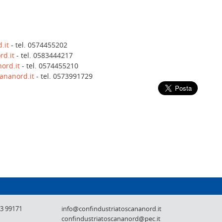
.it
- tel. 0574455202
rd.it
- tel. 0583444217
ord.it
- tel. 0574455210
cananord.it
- tel. 0573991729
Confindustria Toscana Nord - Lucca, Pistoi
73 99171
info@confindustriatoscananord.it
confindustriatoscananord@pec.it