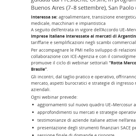
Buenos Aires (7–8 settembre), San Paolo (
Interessa se:
agroalimentare, transizione energetica 
medicale, macchinari e impiantistica
A seguito dell’entrata in vigore dell’Accordo UE–Mer
imprese italiane interessate ai mercati di Argentin
tariffarie e semplificazioni negli scambi commercial
Per accompagnare le PMI nello sviluppo di relazioni
collaborazione con ICE-Agenzia e con il coinvolgimen
promuove il ciclo di webinar settoriali
“Rotta Merco
Brasile”
.
Gli incontri, dal taglio pratico e operativo, offrir
mercato, aspetti burocratici e strategie di ingresso 
aziendali.
Ogni webinar prevede:
aggiornamenti sul nuovo quadro UE–Mercosur a 
approfondimenti su mercati e strategie operative
testimonianze di aziende italiane attive nell’area
presentazione degli strumenti finanziari SACE pe
sessione finale di domande e risposte.