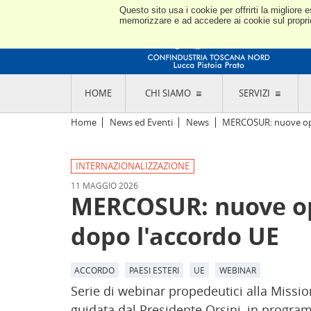
Questo sito usa i cookie per offrirti la miglior
memorizzare e ad accedere ai cookie sul proprio 
HOME
CHI SIAMO
SERVIZI
L'ASSOCIAZIONE
GO
Home
News ed Eventi
News
MERCOSUR: nuove opp
STORIA E MISSION
CON
STATUTO E REGOLAMENTI
CON
INTERNAZIONALIZZAZIONE
CODICE ETICO E DEI VALORI ASSOCIATIVI
SEZ
TRASPARENZA CONTRIBUTI PUBBLICI
11 MAGGIO 2026
CO
RAPPRESENTANZA
MERCOSUR: nuove op
DE
L'INDUSTRIA E IL TERRITORIO DI LUCCA,
PISTOIA E PRATO
OR
dopo l'accordo UE
SEDI E CONTATTI
COM
ABOUT US
IND
GIO
ACCORDO
PAESI ESTERI
UE
WEBINAR
Serie di webinar propedeutici alla Missio
guidata dal Presidente Orsini, in program