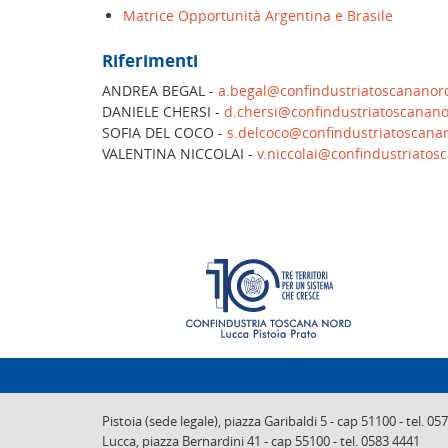
Matrice Opportunità Argentina e Brasile
Riferimenti
ANDREA BEGAL -
a.begal@confindustriatoscananord
DANIELE CHERSI -
d.chersi@confindustriatoscanano
SOFIA DEL COCO -
s.delcoco@confindustriatoscanan
VALENTINA NICCOLAI -
v.niccolai@confindustriatos
Pistoia (sede legale),
piazza Garibaldi 5
-
cap 51100
-
tel. 05
Lucca,
piazza Bernardini 41
-
cap 55100
-
tel. 0583 4441