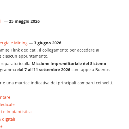
li
—
25 maggio 2026
nergia e Mining
—
3 giugno 2026
mite i link dedicati. Il collegamento per accedere ai
ente ciascun appuntamento.
preparatorio alla
Missione Imprenditoriale del Sistema
programma
dal 7 all’11 settembre 2026
con tappe a Buenos
 e una matrice indicativa dei principali comparti coinvolti.
entare
Medicale
 e Impiantistica
digitali
ne