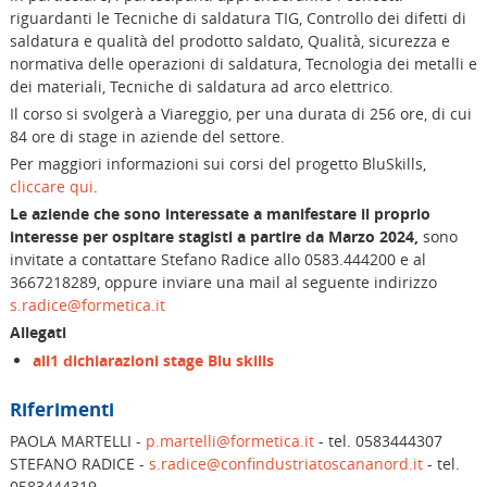
riguardanti le Tecniche di saldatura TIG, Controllo dei difetti di
saldatura e qualità del prodotto saldato, Qualità, sicurezza e
normativa delle operazioni di saldatura, Tecnologia dei metalli e
dei materiali, Tecniche di saldatura ad arco elettrico.
Il corso si svolgerà a Viareggio, per una durata di 256 ore, di cui
84 ore di stage in aziende del settore.
Per maggiori informazioni sui corsi del progetto BluSkills,
cliccare qui
.
Le aziende che sono interessate a manifestare il proprio
interesse per ospitare stagisti a partire da Marzo 2024,
sono
invitate a contattare Stefano Radice allo 0583.444200 e al
3667218289, oppure inviare una mail al seguente indirizzo
s.radice@formetica.it
Allegati
all1 dichiarazioni stage Blu skills
Riferimenti
PAOLA MARTELLI -
p.martelli@formetica.it
- tel. 0583444307
STEFANO RADICE -
s.radice@confindustriatoscananord.it
- tel.
0583444319