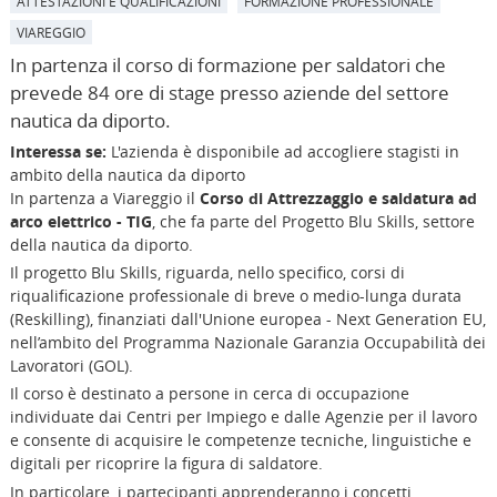
ATTESTAZIONI E QUALIFICAZIONI
FORMAZIONE PROFESSIONALE
VIAREGGIO
In partenza il corso di formazione per saldatori che
prevede 84 ore di stage presso aziende del settore
nautica da diporto.
Interessa se:
L'azienda è disponibile ad accogliere stagisti in
ambito della nautica da diporto
In partenza a Viareggio il
Corso di Attrezzaggio e saldatura ad
arco elettrico - TIG
, che fa parte del Progetto Blu Skills, settore
della nautica da diporto.
Il progetto Blu Skills, riguarda, nello specifico, corsi di
riqualificazione professionale di breve o medio-lunga durata
(Reskilling), finanziati dall'Unione europea - Next Generation EU,
nell’ambito del Programma Nazionale Garanzia Occupabilità dei
Lavoratori (GOL).
Il corso è destinato a persone in cerca di occupazione
individuate dai Centri per Impiego e dalle Agenzie per il lavoro
e
consente di acquisire le competenze tecniche, linguistiche e
digitali per ricoprire la figura di saldatore.
In particolare, i partecipanti apprenderanno i concetti