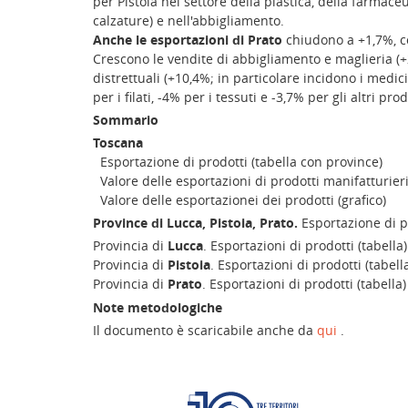
per Pistoia nel settore della plastica, della farmace
calzature) e nell'abbigliamento.
Anche le esportazioni di Prato
chiudono a +1,7%, con
Crescono le vendite di abbigliamento e maglieria (+
distrettuali (+10,4%; in particolare incidono i medicin
per i filati, -4% per i tessuti e -3,7% per gli altri prodo
Sommario
Toscana
Esportazione di prodotti (tabella con province)
Valore delle esportazioni di prodotti manifatturieri 
Valore delle esportazionei dei prodotti (grafico)
Province di Lucca, Pistoia, Prato.
Esportazione di p
Provincia di
Lucca
. Esportazioni di prodotti (tabella)
Provincia di
Pistoia
. Esportazioni di prodotti (tabell
Provincia di
Prato
. Esportazioni di prodotti (tabella)
Note metodologiche
Il documento è scaricabile anche da
qui
.