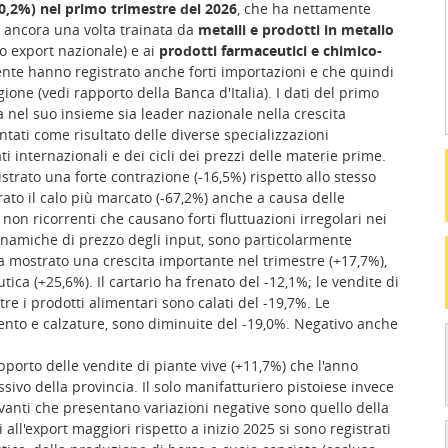
30,2%) nel primo trimestre del 2026
, che ha nettamente
a ancora una volta trainata da
metalli e prodotti in metallo
ro export nazionale) e ai
prodotti farmaceutici e chimico-
te hanno registrato anche forti importazioni e che quindi
ne (vedi rapporto della Banca d'Italia). I dati del primo
nel suo insieme sia leader nazionale nella crescita
entati come risultato delle diverse specializzazioni
ti internazionali e dei cicli dei prezzi delle materie prime.
trato una forte contrazione (-16,5%) rispetto allo stesso
rato il calo più marcato (-67,2%) anche a causa delle
non ricorrenti che causano forti fluttuazioni irregolari nei
 dinamiche di prezzo degli input, sono particolarmente
ha mostrato una crescita importante nel trimestre (+17,7%),
tica (+25,6%). Il cartario ha frenato del -12,1%; le vendite di
re i prodotti alimentari sono calati del -19,7%. Le
nto e calzature, sono diminuite del -19,0%. Negativo anche
pporto delle vendite di piante vive (+11,7%) che l'anno
ivo della provincia. Il solo manifatturiero pistoiese invece
levanti che presentano variazioni negative sono quello della
 all'export maggiori rispetto a inizio 2025 si sono registrati