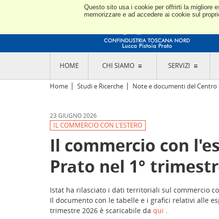
Questo sito usa i cookie per offrirti la miglior
memorizzare e ad accedere ai cookie sul proprio 
HOME
CHI SIAMO
SERVIZI
L'ASSOCIAZIONE
GO
Home
Studi e Ricerche
Note e documenti del Centro 
STORIA E MISSION
CON
STATUTO E REGOLAMENTI
CON
23 GIUGNO 2026
CODICE ETICO E DEI VALORI ASSOCIATIVI
SEZ
IL COMMERCIO CON L'ESTERO
TRASPARENZA CONTRIBUTI PUBBLICI
CO
RAPPRESENTANZA
Il commercio con l'es
DE
L'INDUSTRIA E IL TERRITORIO DI LUCCA,
PISTOIA E PRATO
OR
Prato nel 1° trimestr
SEDI E CONTATTI
COM
ABOUT US
IND
GIO
Istat ha rilasciato i dati territoriali sul commercio c
Il documento con le tabelle e i grafici relativi alle e
trimestre 2026 è scaricabile da
qui
.