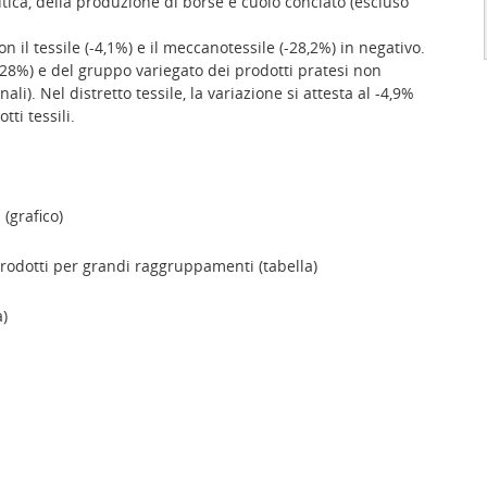
utica, della produzione di borse e cuoio conciato (escluso
 il tessile (-4,1%) e il meccanotessile (-28,2%) in negativo.
28%) e del gruppo variegato dei prodotti pratesi non
ali). Nel distretto tessile, la variazione si attesta al -4,9%
tti tessili.
(grafico)
rodotti per grandi raggruppamenti (tabella)
a)
Confindustria Toscana Nord - Lucca, Pistoi