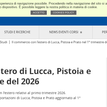
e esperienza di navigazione possibile. Procedendo nella navigazione del sito si
Confindustria Toscana Nord
dispositivo. È possibile leggere la nostra politica in materia di cookie.
ACCETTO
COOKIES POLICY
STUDI E RICERCHE
NEWS EVENTI CORSI
PE
VERNANCE
RISERVATI AI SOCI
NEWS
EVENTI
LA NOSTRA RETE
ONLINE
CORSI
LE SOCIETÀ
Studi
Il commercio con l'estero di Lucca, Pistoia e Prato nel 1° trimestre d
SIGLIO DI PRESIDENZA
SISTEMA CONFINDUSTRIA
SIGLIO GENERALE
PARTECIPAZIONI
IONI MERCEOLOGICHE
RAPPRESENTANZE IN ENTI ESTERNI
MMISSIONE DI
SOCIETÀ, CONSORZI, RETI DI IMPRESA E
tero di Lucca, Pistoia e
SIGNAZIONE
GRUPPI DI ACQUISTO
GANI DI CONTROLLO
e del 2026
ITATO PICCOLA
USTRIA
VANI IMPRENDITORI
on l'estero relativi al primo trimestre 2026.
sportazioni di Lucca, Pistoia e Prato aggiornato al 1°