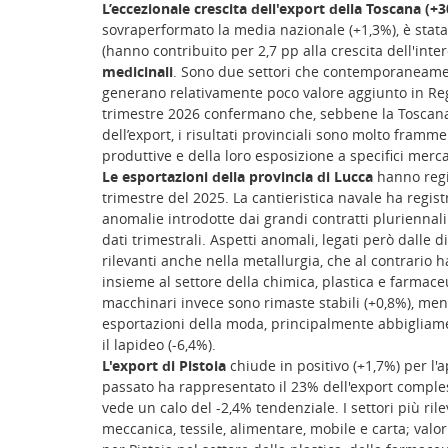
L’eccezionale crescita dell'export della Toscana (+
sovraperformato la media nazionale (+1,3%), è stat
(hanno contribuito per 2,7 pp alla crescita dell'inte
medicinali
. Sono due settori che contemporaneamen
generano relativamente poco valore aggiunto in Regio
trimestre 2026 confermano che, sebbene la Toscana 
dell’export, i risultati provinciali sono molto framm
produttive e della loro esposizione a specifici merca
Le esportazioni della provincia di Lucca
hanno regis
trimestre del 2025. La cantieristica navale ha regist
anomalie introdotte dai grandi contratti pluriennali 
dati trimestrali. Aspetti anomali, legati però dalle
rilevanti anche nella metallurgia, che al contrario 
insieme al settore della chimica, plastica e farmaceu
macchinari invece sono rimaste stabili (+0,8%), ment
esportazioni della moda, principalmente abbigliame
il lapideo (-6,4%).
L'export di Pistoia
chiude in positivo (+1,7%) per l'a
passato ha rappresentato il 23% dell'export compless
vede un calo del -2,4% tendenziale. I settori più ri
meccanica, tessile, alimentare, mobile e carta; valori