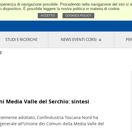
e esperienza di navigazione possibile. Procedendo nella navigazione del sito si
Confindustria Toscana Nord
dispositivo. È possibile leggere la nostra politica in materia di cookie.
ACCETTO
COOKIES POLICY
STUDI E RICERCHE
NEWS EVENTI CORSI
PE
VERNANCE
RISERVATI AI SOCI
NEWS
EVENTI
LA NOSTRA RETE
ONLINE
CORSI
LE SOCIETÀ
g
SIGLIO DI PRESIDENZA
SISTEMA CONFINDUSTRIA
SIGLIO GENERALE
PARTECIPAZIONI
IONI MERCEOLOGICHE
RAPPRESENTANZE IN ENTI ESTERNI
MMISSIONE DI
SOCIETÀ, CONSORZI, RETI DI IMPRESA E
SIGNAZIONE
GRUPPI DI ACQUISTO
GANI DI CONTROLLO
ITATO PICCOLA
 Media Valle del Serchio: sintesi
USTRIA
VANI IMPRENDITORI
ntemente adottato, Confindustria Toscana Nord ha
generale all'Unione dei Comuni della Media Valle del