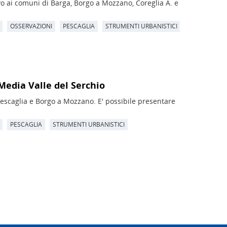
ivo ai comuni di Barga, Borgo a Mozzano, Coreglia A. e
OSSERVAZIONI
PESCAGLIA
STRUMENTI URBANISTICI
Media Valle del Serchio
Pescaglia e Borgo a Mozzano. E' possibile presentare
PESCAGLIA
STRUMENTI URBANISTICI
Confindustria Toscana Nord - Lucca, Pistoi