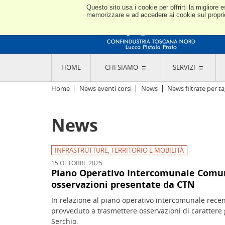
Questo sito usa i cookie per offrirti la miglior
memorizzare e ad accedere ai cookie sul proprio 
HOME
CHI SIAMO
SERVIZI
L'ASSOCIAZIONE
GO
Home
News eventi corsi
News
News filtrate per ta
STORIA E MISSION
CON
STATUTO E REGOLAMENTI
CON
News
CODICE ETICO E DEI VALORI ASSOCIATIVI
SEZ
TRASPARENZA CONTRIBUTI PUBBLICI
CO
RAPPRESENTANZA
DE
L'INDUSTRIA E IL TERRITORIO DI LUCCA,
INFRASTRUTTURE, TERRITORIO E MOBILITÀ
PISTOIA E PRATO
OR
15 OTTOBRE 2025
SEDI E CONTATTI
COM
Piano Operativo Intercomunale Comuni
ABOUT US
IND
osservazioni presentate da CTN
GIO
In relazione al piano operativo intercomunale rece
provveduto a trasmettere osservazioni di carattere 
Serchio.