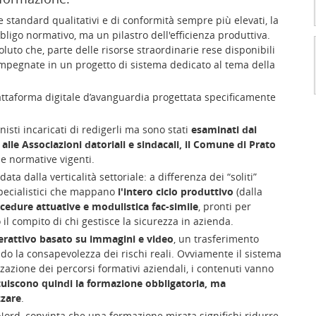
le standard qualitativi e di conformità sempre più elevati, la
bligo normativo, ma un pilastro dell'efficienza produttiva.
uto che, parte delle risorse straordinarie rese disponibili
impegnate in un progetto di sistema dedicato al tema della
iattaforma digitale d’avanguardia progettata specificamente
sti incaricati di redigerli ma sono stati
esaminati dai
 alle Associazioni datoriali e sindacali, il Comune di Prato
e normative vigenti.
data dalla verticalità settoriale: a differenza dei “soliti”
specialistici che mappano
l'intero ciclo produttivo
(dalla
cedure attuative e modulistica fac-simile
, pronti per
il compito di chi gestisce la sicurezza in azienda.
erattivo basato su immagini e video
, un trasferimento
do la consapevolezza dei rischi reali. Ovviamente il sistema
zazione dei percorsi formativi aziendali, i contenuti vanno
uiscono quindi la formazione obbligatoria, ma
zzare
.
 Nord, convinta che una formazione mirata significhi ridurre