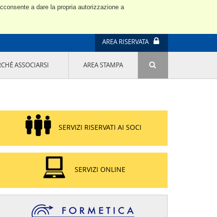
 acconsente a dare la propria autorizzazione a
AREA RISERVATA
RCHÉ ASSOCIARSI
AREA STAMPA
ATTIVITÀ E PROGETTI SPECIALI
E' DI MODA IL MIO FUTURO 9A EDIZIONE
SOSTENIBILITÀ - USA LA TESTA! QUARTA
EDIZIONE
PROGETTO LU.ME.
SERVIZI RISERVATI AI SOCI
IL MANAGER DELLA SOSTENIBILITÀ NEL
DISTRETTO TESSILE PRATESE
GRUPPO IMPRENDITORIA FEMMINILE
SOSTENIBILITÀ
SERVIZI ONLINE