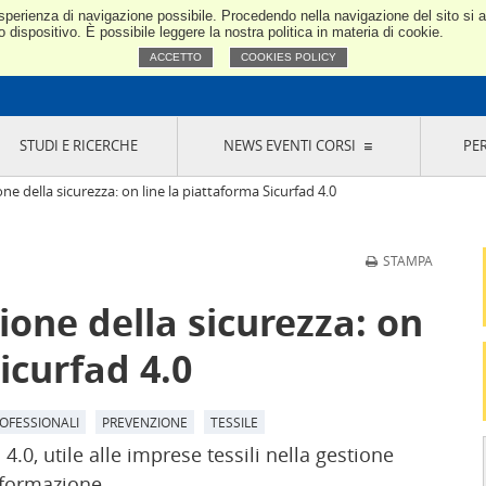
e esperienza di navigazione possibile. Procedendo nella navigazione del sito si
Confindustria Toscana Nord
dispositivo. È possibile leggere la nostra politica in materia di cookie.
ACCETTO
COOKIES POLICY
STUDI E RICERCHE
NEWS EVENTI CORSI
PE
VERNANCE
RISERVATI AI SOCI
NEWS
EVENTI
LA NOSTRA RETE
ONLINE
CORSI
LE SOCIETÀ
one della sicurezza: on line la piattaforma Sicurfad 4.0
SIGLIO DI PRESIDENZA
SISTEMA CONFINDUSTRIA
SIGLIO GENERALE
PARTECIPAZIONI
STAMPA
IONI MERCEOLOGICHE
RAPPRESENTANZE IN ENTI ESTERNI
MMISSIONE DI
SOCIETÀ, CONSORZI, RETI DI IMPRESA E
tione della sicurezza: on
SIGNAZIONE
GRUPPI DI ACQUISTO
GANI DI CONTROLLO
icurfad 4.0
ITATO PICCOLA
USTRIA
VANI IMPRENDITORI
ROFESSIONALI
PREVENZIONE
TESSILE
.0, utile alle imprese tessili nella gestione
a formazione.