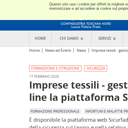
Questo sito usa i cookie per offrirti la miglior
memorizzare e ad accedere ai cookie sul proprio 
HOME
CHI SIAMO
SERVIZI
L'ASSOCIAZIONE
GO
Home
News ed Eventi
News
Imprese tessili - gesti
STORIA E MISSION
CON
STATUTO E REGOLAMENTI
CON
FORMAZIONE E ISTRUZIONE
SICUREZZA
CODICE ETICO E DEI VALORI ASSOCIATIVI
SEZ
TRASPARENZA CONTRIBUTI PUBBLICI
17 FEBBRAIO 2026
CO
RAPPRESENTANZA
Imprese tessili - ges
DE
L'INDUSTRIA E IL TERRITORIO DI LUCCA,
PISTOIA E PRATO
OR
line la piattaforma S
SEDI E CONTATTI
COM
ABOUT US
IND
GIO
FORMAZIONE PROFESSIONALE
INFORTUNI E MALATTIE P
È disponibile la piattaforma web Sicurfad 4
della sicurezza sul lavoro e nella relativ