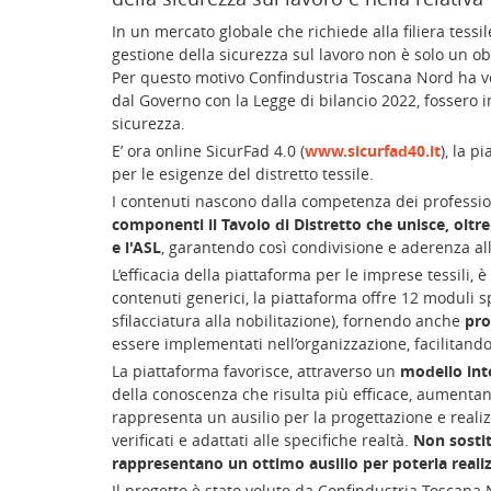
In un mercato globale che richiede alla filiera tessi
gestione della sicurezza sul lavoro non è solo un ob
Per questo motivo Confindustria Toscana Nord ha vol
dal Governo con la Legge di bilancio 2022, fossero 
sicurezza.
E’ ora online SicurFad 4.0 (
www.sicurfad40.it
), la p
per le esigenze del distretto tessile.
I contenuti nascono dalla competenza dei professioni
componenti il Tavolo di Distretto
che unisce, oltre
e l'ASL
, garantendo così condivisione e aderenza all
L’efficacia della piattaforma per le imprese tessili, è 
contenuti generici, la piattaforma offre 12 moduli 
sfilacciatura alla nobilitazione), fornendo anche
pro
essere implementati nell’organizzazione, facilitando 
La piattaforma favorisce, attraverso un
modello int
della conoscenza che risulta più efficace, aumentan
rappresenta un ausilio per la progettazione e realiz
verificati e adattati alle specifiche realtà.
Non sostit
rappresentano un ottimo ausilio per poterla reali
Il progetto è stato voluto da Confindustria Toscana