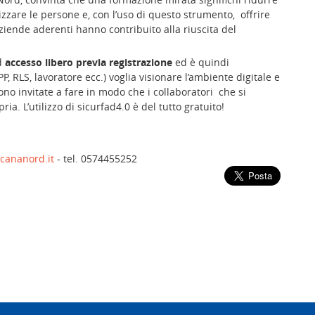
orizzare le persone e, con l’uso di questo strumento, offrire
ziende aderenti hanno contribuito alla riuscita del
d
accesso libero previa registrazione
ed è quindi
 RLS, lavoratore ecc.) voglia visionare l’ambiente digitale e
ono invitate a fare in modo che i collaboratori che si
a. L’utilizzo di sicurfad4.0 è del tutto gratuito!
scananord.it
- tel. 0574455252
Confindustria Toscana Nord - Lucca, Pistoi