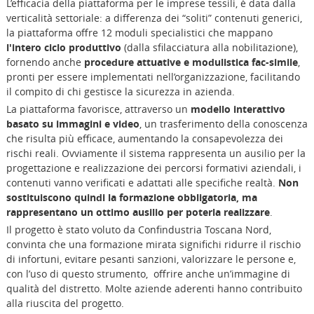
L’efficacia della piattaforma per le imprese tessili, è data dalla
verticalità settoriale: a differenza dei “soliti” contenuti generici,
la piattaforma offre 12 moduli specialistici che mappano
l'intero ciclo produttivo
(dalla sfilacciatura alla nobilitazione),
fornendo anche
procedure attuative e modulistica fac-simile
,
pronti per essere implementati nell’organizzazione, facilitando
il compito di chi gestisce la sicurezza in azienda.
La piattaforma favorisce, attraverso un
modello interattivo
basato su immagini e video
, un trasferimento della conoscenza
che risulta più efficace, aumentando la consapevolezza dei
rischi reali. Ovviamente il sistema rappresenta un ausilio per la
progettazione e realizzazione dei percorsi formativi aziendali, i
contenuti vanno verificati e adattati alle specifiche realtà.
Non
sostituiscono quindi la formazione obbligatoria, ma
rappresentano un ottimo ausilio per poterla realizzare
.
Il progetto è stato voluto da Confindustria Toscana Nord,
convinta che una formazione mirata significhi ridurre il rischio
di infortuni, evitare pesanti sanzioni, valorizzare le persone e,
con l’uso di questo strumento, offrire anche un’immagine di
qualità del distretto. Molte aziende aderenti hanno contribuito
alla riuscita del progetto.