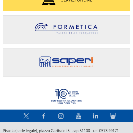
Confindus
Pistoia (sede legale),
piazza Garibaldi 5
-
cap 51100
-
tel. 0573 99171