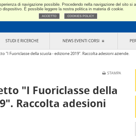
e esperienza di navigazione possibile. Procedendo nella navigazione del sito si
Confindustria Toscana Nord
dispositivo. È possibile leggere la nostra politica in materia di cookie.
ACCETTO
COOKIES POLICY
STUDI E RICERCHE
NEWS EVENTI CORSI
PE
VERNANCE
RISERVATI AI SOCI
NEWS
EVENTI
LA NOSTRA RETE
ONLINE
CORSI
LE SOCIETÀ
to "I Fuoriclasse della scuola - edizione 2019". Raccolta adesioni aziende.
SIGLIO DI PRESIDENZA
SISTEMA CONFINDUSTRIA
SIGLIO GENERALE
PARTECIPAZIONI
STAMPA
IONI MERCEOLOGICHE
RAPPRESENTANZE IN ENTI ESTERNI
MMISSIONE DI
SOCIETÀ, CONSORZI, RETI DI IMPRESA E
tto "I Fuoriclasse della
SIGNAZIONE
GRUPPI DI ACQUISTO
GANI DI CONTROLLO
19". Raccolta adesioni
ITATO PICCOLA
USTRIA
VANI IMPRENDITORI