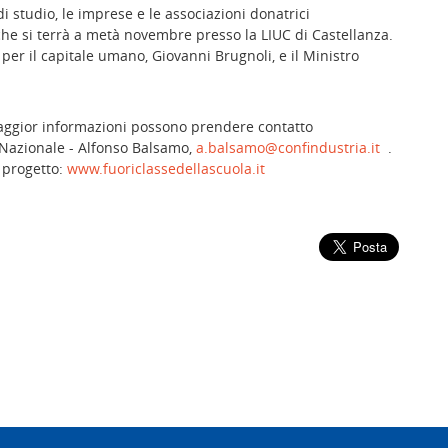
i studio, le imprese e le associazioni donatrici
che si terrà a metà novembre presso la LIUC di Castellanza.
per il capitale umano, Giovanni Brugnoli, e il Ministro
maggior informazioni possono prendere contatto
 Nazionale - Alfonso Balsamo,
a.balsamo@confindustria.it
.
 progetto:
www.fuoriclassedellascuola.it
Confindustria Toscana Nord - Lucca, Pistoi