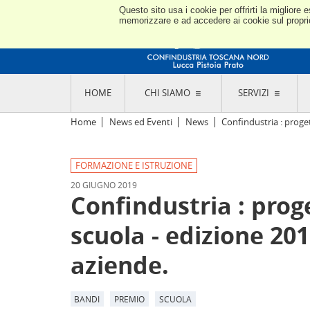
Questo sito usa i cookie per offrirti la miglior
memorizzare e ad accedere ai cookie sul proprio 
HOME
CHI SIAMO
SERVIZI
L'ASSOCIAZIONE
GO
Home
News ed Eventi
News
Confindustria : proget
STORIA E MISSION
CON
STATUTO E REGOLAMENTI
CON
FORMAZIONE E ISTRUZIONE
CODICE ETICO E DEI VALORI ASSOCIATIVI
SEZ
TRASPARENZA CONTRIBUTI PUBBLICI
20 GIUGNO 2019
CO
RAPPRESENTANZA
Confindustria : proge
DE
L'INDUSTRIA E IL TERRITORIO DI LUCCA,
PISTOIA E PRATO
OR
scuola - edizione 20
SEDI E CONTATTI
COM
ABOUT US
IND
aziende.
GIO
BANDI
PREMIO
SCUOLA