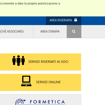
 acconsente a dare la propria autorizzazione a
AREA RISERVATA
RCHÉ ASSOCIARSI
AREA STAMPA
ATTIVITÀ E PROGETTI SPECIALI
E' DI MODA IL MIO FUTURO 9A EDIZIONE
SOSTENIBILITÀ - USA LA TESTA! QUARTA
EDIZIONE
PROGETTO LU.ME.
SERVIZI RISERVATI AI SOCI
IL MANAGER DELLA SOSTENIBILITÀ NEL
DISTRETTO TESSILE PRATESE
GRUPPO IMPRENDITORIA FEMMINILE
SOSTENIBILITÀ
SERVIZI ONLINE