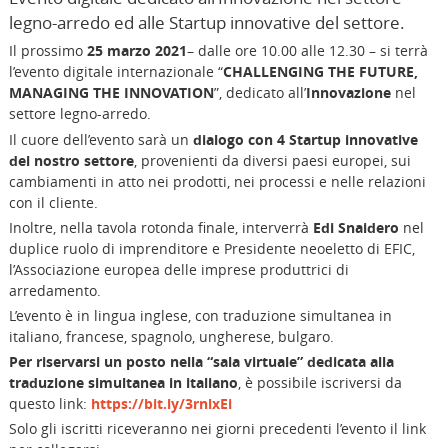
legno-arredo ed alle Startup innovative del settore.
Il prossimo
25 marzo
2021
– dalle ore 10.00 alle 12.30 – si terrà
l’evento digitale internazionale “
CHALLENGING THE FUTURE,
MANAGING THE INNOVATION
”, dedicato all’
Innovazione
nel
settore legno-arredo.
Il cuore dell’evento sarà un
dialogo con 4 Startup innovative
del nostro settore
, provenienti da diversi paesi europei, sui
cambiamenti in atto nei prodotti, nei processi e nelle relazioni
con il cliente.
Inoltre, nella tavola rotonda finale, interverrà
Edi Snaidero
nel
duplice ruolo di imprenditore e Presidente neoeletto di EFIC,
l’Associazione europea delle imprese produttrici di
arredamento.
L’evento è in lingua inglese, con traduzione simultanea in
italiano, francese, spagnolo, ungherese, bulgaro.
Per riservarsi un posto nella “sala virtuale” dedicata alla
traduzione simultanea in italiano
, è possibile iscriversi da
questo link:
https://bit.ly/3rnlxEi
Solo gli iscritti riceveranno nei giorni precedenti l’evento il link