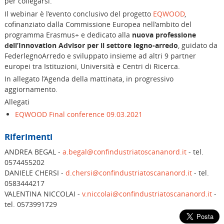
per collegarsi.
Il webinar è l’evento conclusivo del progetto
EQWOOD
,
cofinanziato dalla Commissione Europea nell’ambito del
programma Erasmus+ e dedicato alla
nuova professione
dell’Innovation Advisor per il settore legno-arredo
, guidato da
FederlegnoArredo e sviluppato insieme ad altri 9 partner
europei tra Istituzioni, Università e Centri di Ricerca.
In allegato l’Agenda della mattinata, in progressivo
aggiornamento.
Allegati
EQWOOD Final conference 09.03.2021
Riferimenti
ANDREA BEGAL -
a.begal@confindustriatoscananord.it
- tel.
0574455202
DANIELE CHERSI -
d.chersi@confindustriatoscananord.it
- tel.
0583444217
VALENTINA NICCOLAI -
v.niccolai@confindustriatoscananord.it
-
tel. 0573991729