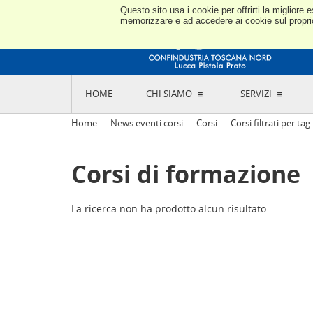
Questo sito usa i cookie per offrirti la miglior
memorizzare e ad accedere ai cookie sul proprio 
HOME
CHI SIAMO
SERVIZI
L'ASSOCIAZIONE
GO
Home
News eventi corsi
Corsi
Corsi filtrati per tag
STORIA E MISSION
CON
STATUTO E REGOLAMENTI
CON
Corsi di formazione
CODICE ETICO E DEI VALORI ASSOCIATIVI
SEZ
TRASPARENZA CONTRIBUTI PUBBLICI
CO
RAPPRESENTANZA
DE
L'INDUSTRIA E IL TERRITORIO DI LUCCA,
La ricerca non ha prodotto alcun risultato.
PISTOIA E PRATO
OR
SEDI E CONTATTI
COM
ABOUT US
IND
GIO