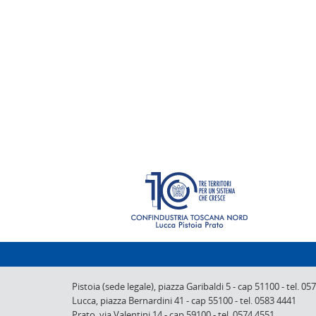
Pistoia (sede legale),
piazza Garibaldi 5
-
cap 51100
-
tel. 05
Lucca,
piazza Bernardini 41
-
cap 55100
-
tel. 0583 4441
Prato,
via Valentini 14
-
cap 59100
-
tel. 0574 4551