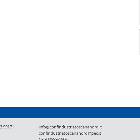
Confindustria Toscana Nord - Lucca, Pistoi
73 99171
info@confindustriatoscananord.it
confindustriatoscananord@pec.it
CF 90058980476