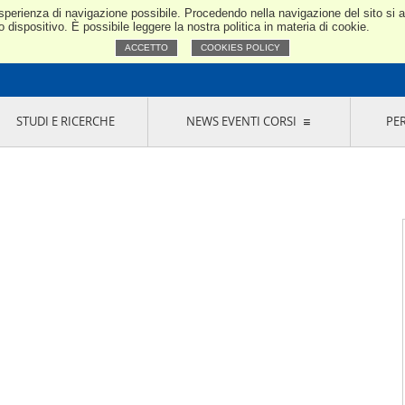
e esperienza di navigazione possibile. Procedendo nella navigazione del sito si
Confindustria Toscana Nord
dispositivo. È possibile leggere la nostra politica in materia di cookie.
ACCETTO
COOKIES POLICY
STUDI E RICERCHE
NEWS EVENTI CORSI
PE
VERNANCE
RISERVATI AI SOCI
NEWS
EVENTI
LA NOSTRA RETE
ONLINE
CORSI
LE SOCIETÀ
SIGLIO DI PRESIDENZA
SISTEMA CONFINDUSTRIA
SIGLIO GENERALE
PARTECIPAZIONI
IONI MERCEOLOGICHE
RAPPRESENTANZE IN ENTI ESTERNI
MMISSIONE DI
SOCIETÀ, CONSORZI, RETI DI IMPRESA E
SIGNAZIONE
GRUPPI DI ACQUISTO
GANI DI CONTROLLO
ITATO PICCOLA
USTRIA
VANI IMPRENDITORI